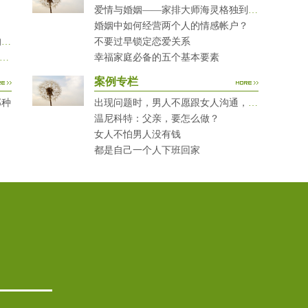
爱情与婚姻——家排大师海灵格独到的见解
婚姻中如何经营两个人的情感帐户？
当您的孩子犯错时，您有问过下面的8个问题吗？
不要过早锁定恋爱关系
对复读生说这7句话 家长要配合给＂高四＂生解
幸福家庭必备的五个基本要素
案例专栏
那种
出现问题时，男人不愿跟女人沟通，怎么破？
温尼科特：父亲，要怎么做？
女人不怕男人没有钱
都是自己一个人下班回家