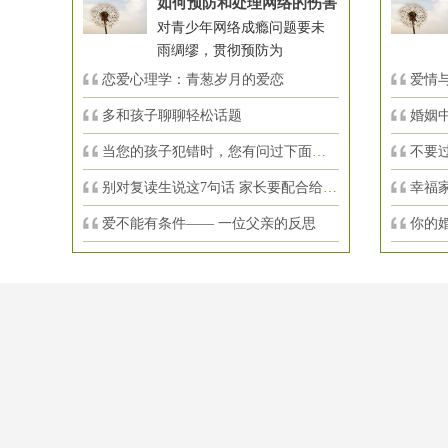
如何预防和处理网络的伤害
对青少年网络成瘾问题要未
雨绸缪，贯彻预防为
恋爱心理学：青葱岁月的爱恋
爱情与
多和孩子聊聊轻松话题
婚姻
当您的孩子犯错时，您有问过下面的8个问
不要
别对复读生说这7句话 家长要配合给＂高
幸福
爱不能有条件—— 一位父亲的反思
你的