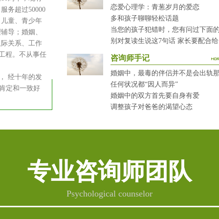
恋爱心理学：青葱岁月的爱恋
务超过50000
多和孩子聊聊轻松话题
：儿童、青少年
理辅导；婚姻、
别
人际关系、工作
健工程。不从事任
咨询师手记
婚姻中，最毒的伴侣并不是会出轨
 经十年的发
任何状况都“因人而异”
肯定和一致好
婚姻中的双方首先要自身有爱
调整孩子对爸爸的渴望心态
专业咨询师团队
Psychological counselor