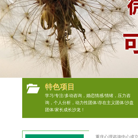
特色项目
学习/专注/多动咨询，婚恋情感/情绪，压力咨
询，个人分析，动力性团体/存在主义团体/沙盘
团体/家长成长沙龙！
重庆心理咨询中心成立1