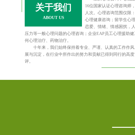
关于我们
16位国家认证心理咨询师，服
人次。心理咨询范围仅限
ABOUT US
心理健康咨询；留学生心
恋爱、情绪、情感困扰，
压力等一般心理问题的心理咨询；企业EAP员工心理援助
何心理治疗、药物治疗。
十年来，我们始终保持着专业、严谨、认真的工作作风，
展与沉淀，在行业中所作出的努力和贡献已得到同行的高度
评。