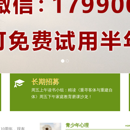
长期招募
周五上午读书小组：精读《重寻客体与重建自
体》周五下午家庭教育磨课沙龙！
青少年心理
0周年，现有