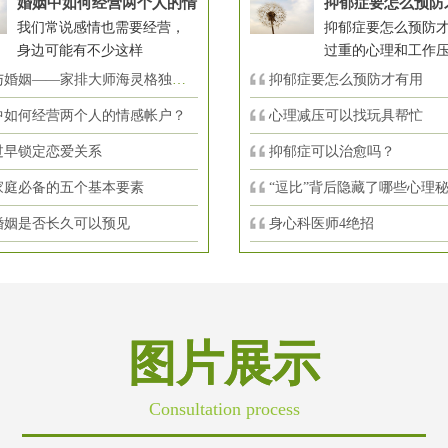
婚姻中如何经营两个人的情
抑郁症要怎么预防
我们常说感情也需要经营，
抑郁症要怎么预防才
身边可能有不少这样
过重的心理和工作
婚姻——家排大师海灵格独到的见
抑郁症要怎么预防才有用
中如何经营两个人的情感帐户？
心理减压可以找玩具帮忙
过早锁定恋爱关系
抑郁症可以治愈吗？
家庭必备的五个基本要素
“逗比”背后隐藏了哪些心理
婚姻是否长久可以预见
身心科医师4绝招
图片展示
Consultation process