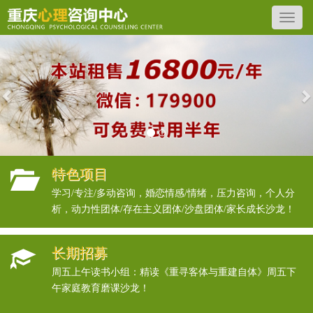
Previous
N
特色项目
学习/专注/多动咨询，婚恋情感/情绪，压力咨询，个人分
析，动力性团体/存在主义团体/沙盘团体/家长成长沙龙！
长期招募
周五上午读书小组：精读《重寻客体与重建自体》周五下
午家庭教育磨课沙龙！