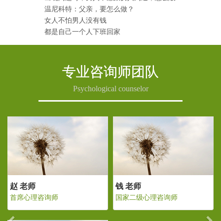
温尼科特：父亲，要怎么做？
女人不怕男人没有钱
都是自己一个人下班回家
专业咨询师团队
Psychological counselor
Previous
Ne
 老师
赵 老师
钱 老
家二级心理咨询师
首席心理咨询师
国家二