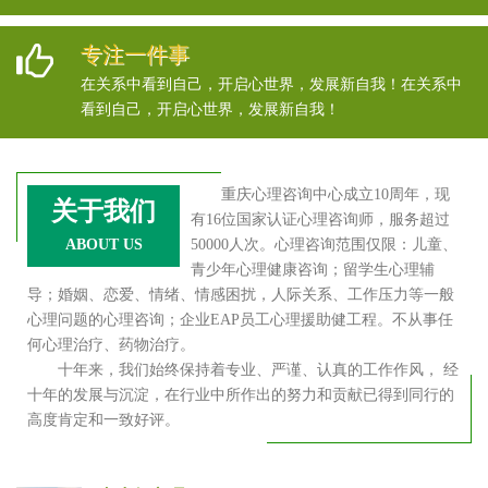
专注一件事
在关系中看到自己，开启心世界，发展新自我！在关系中
看到自己，开启心世界，发展新自我！
重庆心理咨询中心成立10周年，现
关于我们
有16位国家认证心理咨询师，服务超过
ABOUT US
50000人次。心理咨询范围仅限：儿童、
青少年心理健康咨询；留学生心理辅
导；婚姻、恋爱、情绪、情感困扰，人际关系、工作压力等一般
心理问题的心理咨询；企业EAP员工心理援助健工程。不从事任
何心理治疗、药物治疗。
十年来，我们始终保持着专业、严谨、认真的工作作风， 经
十年的发展与沉淀，在行业中所作出的努力和贡献已得到同行的
高度肯定和一致好评。