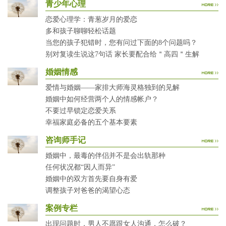
青少年心理
恋爱心理学：青葱岁月的爱恋
多和孩子聊聊轻松话题
当您的孩子犯错时，您有问过下面的8个问题吗？
别对复读生说这7句话 家长要配合给＂高四＂生解
婚姻情感
爱情与婚姻——家排大师海灵格独到的见解
婚姻中如何经营两个人的情感帐户？
不要过早锁定恋爱关系
幸福家庭必备的五个基本要素
咨询师手记
婚姻中，最毒的伴侣并不是会出轨那种
任何状况都“因人而异”
婚姻中的双方首先要自身有爱
调整孩子对爸爸的渴望心态
案例专栏
出现问题时，男人不愿跟女人沟通，怎么破？