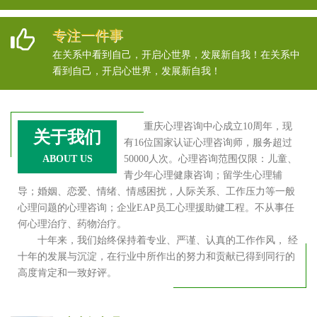
专注一件事
在关系中看到自己，开启心世界，发展新自我！在关系中
看到自己，开启心世界，发展新自我！
重庆心理咨询中心成立10周年，现
关于我们
有16位国家认证心理咨询师，服务超过
ABOUT US
50000人次。心理咨询范围仅限：儿童、
青少年心理健康咨询；留学生心理辅
导；婚姻、恋爱、情绪、情感困扰，人际关系、工作压力等一般
心理问题的心理咨询；企业EAP员工心理援助健工程。不从事任
何心理治疗、药物治疗。
十年来，我们始终保持着专业、严谨、认真的工作作风， 经
十年的发展与沉淀，在行业中所作出的努力和贡献已得到同行的
高度肯定和一致好评。