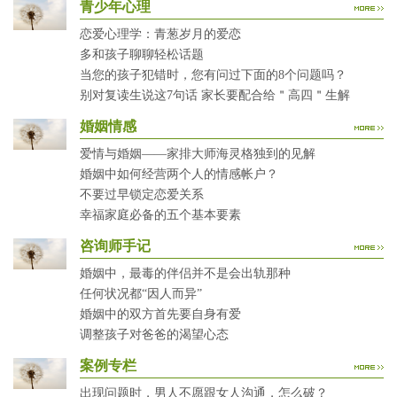
青少年心理
恋爱心理学：青葱岁月的爱恋
多和孩子聊聊轻松话题
当您的孩子犯错时，您有问过下面的8个问题吗？
别对复读生说这7句话 家长要配合给＂高四＂生解
婚姻情感
爱情与婚姻——家排大师海灵格独到的见解
婚姻中如何经营两个人的情感帐户？
不要过早锁定恋爱关系
幸福家庭必备的五个基本要素
咨询师手记
婚姻中，最毒的伴侣并不是会出轨那种
任何状况都“因人而异”
婚姻中的双方首先要自身有爱
调整孩子对爸爸的渴望心态
案例专栏
出现问题时，男人不愿跟女人沟通，怎么破？