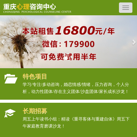
Previous
N
特色项目
学习/专注/多动咨询，婚恋情感/情绪，压力咨询，个人分
析，动力性团体/存在主义团体/沙盘团体/家长成长沙龙！
长期招募
周五上午读书小组：精读《重寻客体与重建自体》周五下
午家庭教育磨课沙龙！