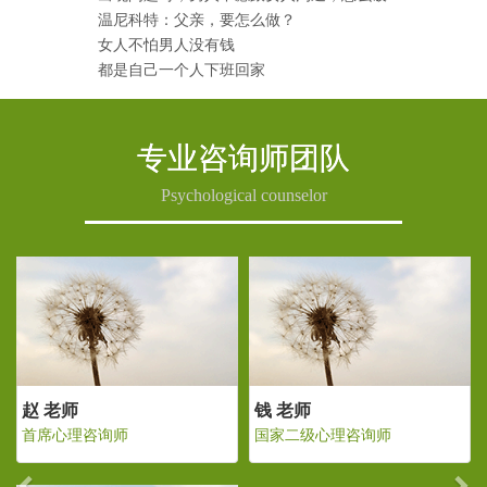
温尼科特：父亲，要怎么做？
女人不怕男人没有钱
都是自己一个人下班回家
专业咨询师团队
Psychological counselor
Previous
Ne
老师
赵 老师
钱 老师
二级心理咨询师
首席心理咨询师
国家二级