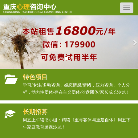
Previous
N
特色项目
学习/专注/多动咨询，婚恋情感/情绪，压力咨询，个人分
析，动力性团体/存在主义团体/沙盘团体/家长成长沙龙！
长期招募
周五上午读书小组：精读《重寻客体与重建自体》周五下
午家庭教育磨课沙龙！