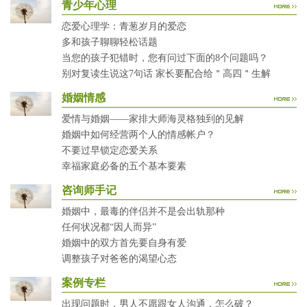
青少年心理
恋爱心理学：青葱岁月的爱恋
多和孩子聊聊轻松话题
当您的孩子犯错时，您有问过下面的8个问题吗？
别对复读生说这7句话 家长要配合给＂高四＂生解
婚姻情感
爱情与婚姻——家排大师海灵格独到的见解
婚姻中如何经营两个人的情感帐户？
不要过早锁定恋爱关系
幸福家庭必备的五个基本要素
咨询师手记
婚姻中，最毒的伴侣并不是会出轨那种
任何状况都“因人而异”
婚姻中的双方首先要自身有爱
调整孩子对爸爸的渴望心态
案例专栏
出现问题时，男人不愿跟女人沟通，怎么破？