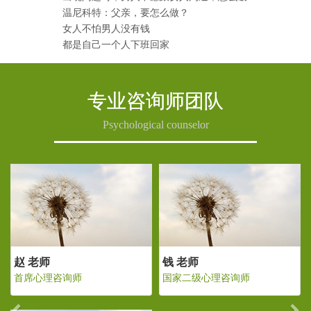
温尼科特：父亲，要怎么做？
女人不怕男人没有钱
都是自己一个人下班回家
专业咨询师团队
Psychological counselor
Previous
Ne
 老师
赵 老师
钱 老
家二级心理咨询师
首席心理咨询师
国家二