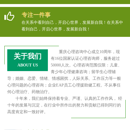
专注一件事
在关系中看到自己，开启心世界，发展新自我！在关系中
看到自己，开启心世界，发展新自我！
重庆心理咨询中心成立10周年，现
关于我们
有16位国家认证心理咨询师，服务超过
ABOUT US
50000人次。心理咨询范围仅限：儿童、
青少年心理健康咨询；留学生心理辅
导；婚姻、恋爱、情绪、情感困扰，人际关系、工作压力等一般
心理问题的心理咨询；企业EAP员工心理援助健工程。不从事任
何心理治疗、药物治疗。
十年来，我们始终保持着专业、严谨、认真的工作作风， 经
十年的发展与沉淀，在行业中所作出的努力和贡献已得到同行的
高度肯定和一致好评。