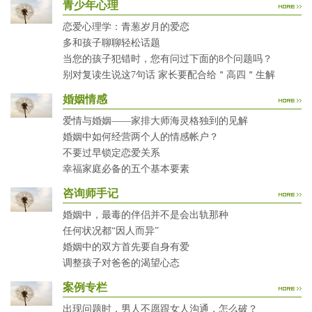
青少年心理
恋爱心理学：青葱岁月的爱恋
多和孩子聊聊轻松话题
当您的孩子犯错时，您有问过下面的8个问题吗？
别对复读生说这7句话 家长要配合给＂高四＂生解
婚姻情感
爱情与婚姻——家排大师海灵格独到的见解
婚姻中如何经营两个人的情感帐户？
不要过早锁定恋爱关系
幸福家庭必备的五个基本要素
咨询师手记
婚姻中，最毒的伴侣并不是会出轨那种
任何状况都“因人而异”
婚姻中的双方首先要自身有爱
调整孩子对爸爸的渴望心态
案例专栏
出现问题时，男人不愿跟女人沟通，怎么破？