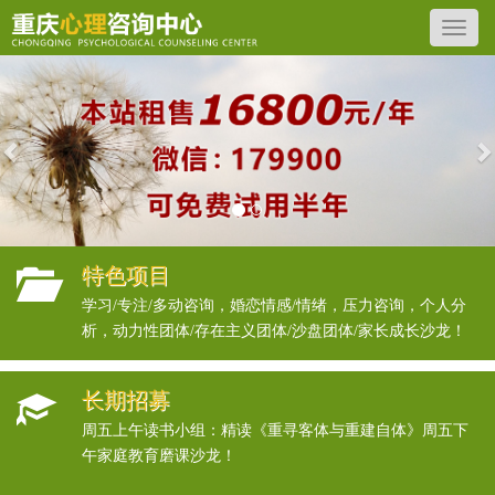
Previous
N
特色项目
学习/专注/多动咨询，婚恋情感/情绪，压力咨询，个人分
析，动力性团体/存在主义团体/沙盘团体/家长成长沙龙！
长期招募
周五上午读书小组：精读《重寻客体与重建自体》周五下
午家庭教育磨课沙龙！