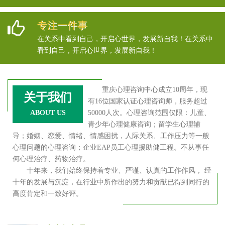
专注一件事
在关系中看到自己，开启心世界，发展新自我！在关系中
看到自己，开启心世界，发展新自我！
重庆心理咨询中心成立10周年，现
关于我们
有16位国家认证心理咨询师，服务超过
ABOUT US
50000人次。心理咨询范围仅限：儿童、
青少年心理健康咨询；留学生心理辅
导；婚姻、恋爱、情绪、情感困扰，人际关系、工作压力等一般
心理问题的心理咨询；企业EAP员工心理援助健工程。不从事任
何心理治疗、药物治疗。
十年来，我们始终保持着专业、严谨、认真的工作作风， 经
十年的发展与沉淀，在行业中所作出的努力和贡献已得到同行的
高度肯定和一致好评。