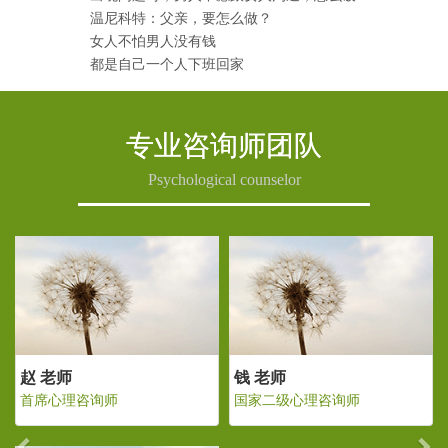
温尼科特：父亲，要怎么做？
女人不怕男人没有钱
都是自己一个人下班回家
专业咨询师团队
Psychological counselor
Previous
Ne
老师
赵 老师
钱 老师
二级心理咨询师
首席心理咨询师
国家二级