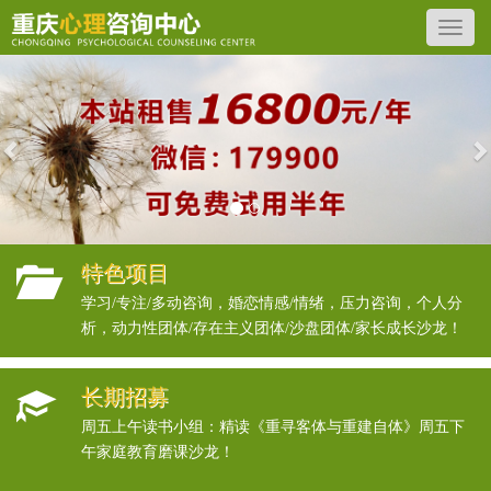
Previous
N
特色项目
学习/专注/多动咨询，婚恋情感/情绪，压力咨询，个人分
析，动力性团体/存在主义团体/沙盘团体/家长成长沙龙！
长期招募
周五上午读书小组：精读《重寻客体与重建自体》周五下
午家庭教育磨课沙龙！