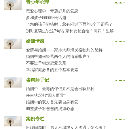
青少年心理
恋爱心理学：青葱岁月的爱恋
多和孩子聊聊轻松话题
当您的孩子犯错时，您有问过下面的8个问题吗？
别对复读生说这7句话 家长要配合给＂高四＂生解
婚姻情感
爱情与婚姻——家排大师海灵格独到的见解
婚姻中如何经营两个人的情感帐户？
不要过早锁定恋爱关系
幸福家庭必备的五个基本要素
咨询师手记
婚姻中，最毒的伴侣并不是会出轨那种
任何状况都“因人而异”
婚姻中的双方首先要自身有爱
调整孩子对爸爸的渴望心态
案例专栏
出现问题时，男人不愿跟女人沟通，怎么破？