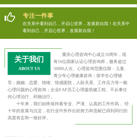
专注一件事
在关系中看到自己，开启心世界，发展新自我！在关系中
看到自己，开启心世界，发展新自我！
重庆心理咨询中心成立10周年，现
关于我们
有16位国家认证心理咨询师，服务超过
ABOUT US
50000人次。心理咨询范围仅限：儿童、
青少年心理健康咨询；留学生心理辅
导；婚姻、恋爱、情绪、情感困扰，人际关系、工作压力等一般
心理问题的心理咨询；企业EAP员工心理援助健工程。不从事任
何心理治疗、药物治疗。
十年来，我们始终保持着专业、严谨、认真的工作作风， 经
十年的发展与沉淀，在行业中所作出的努力和贡献已得到同行的
高度肯定和一致好评。