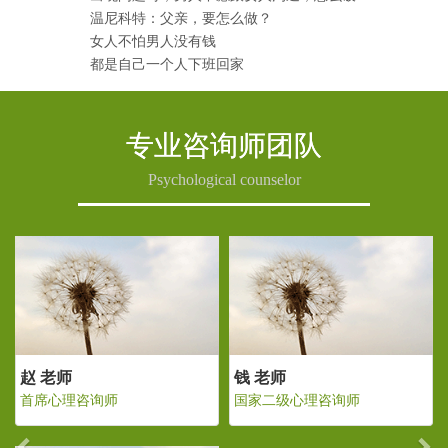
温尼科特：父亲，要怎么做？
女人不怕男人没有钱
都是自己一个人下班回家
专业咨询师团队
Psychological counselor
Previous
Ne
 老师
赵 老师
钱 老
家二级心理咨询师
首席心理咨询师
国家二