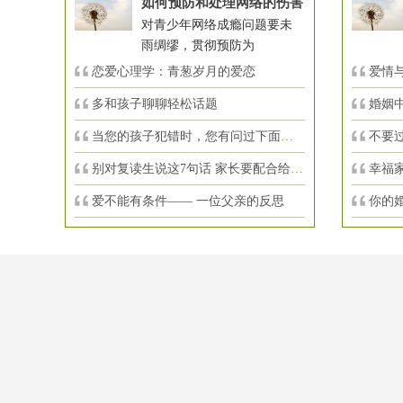
如何预防和处理网络的伤害
对青少年网络成瘾问题要未
雨绸缪，贯彻预防为
恋爱心理学：青葱岁月的爱恋
爱情与
多和孩子聊聊轻松话题
婚姻
当您的孩子犯错时，您有问过下面的8个问
不要
别对复读生说这7句话 家长要配合给＂高
幸福
爱不能有条件—— 一位父亲的反思
你的