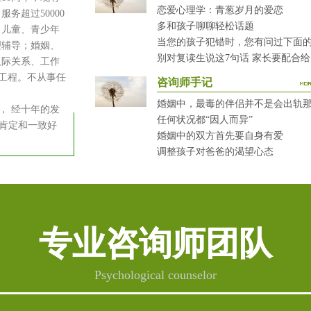
恋爱心理学：青葱岁月的爱恋
务超过50000
多和孩子聊聊轻松话题
：儿童、青少年
理辅导；婚姻、
别
人际关系、工作
健工程。不从事任
咨询师手记
婚姻中，最毒的伴侣并不是会出轨
 经十年的发
任何状况都“因人而异”
肯定和一致好
婚姻中的双方首先要自身有爱
调整孩子对爸爸的渴望心态
专业咨询师团队
Psychological counselor