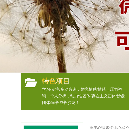
特色项目
学习/专注/多动咨询，婚恋情感/情绪，压力咨
询，个人分析，动力性团体/存在主义团体/沙盘
团体/家长成长沙龙！
重庆心理咨询中心成立1