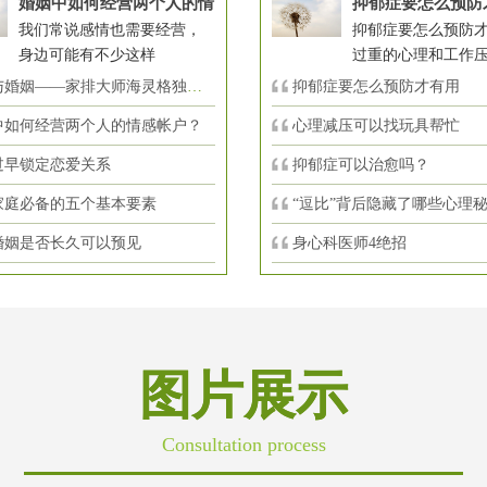
婚姻中如何经营两个人的情
抑郁症要怎么预防
我们常说感情也需要经营，
抑郁症要怎么预防才
身边可能有不少这样
过重的心理和工作
婚姻——家排大师海灵格独到的见
抑郁症要怎么预防才有用
中如何经营两个人的情感帐户？
心理减压可以找玩具帮忙
过早锁定恋爱关系
抑郁症可以治愈吗？
家庭必备的五个基本要素
“逗比”背后隐藏了哪些心理
婚姻是否长久可以预见
身心科医师4绝招
图片展示
Consultation process