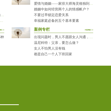
爱情与婚姻——家排大师海灵格独到的见解
婚姻中如何经营两个人的情感帐户？
当您的孩子犯错时，您有问过下面的8个问题吗？
不要过早锁定恋爱关系
对复读生说这7句话 家长要配合给＂高四＂生解
幸福家庭必备的五个基本要素
案例专栏
那种
出现问题时，男人不愿跟女人沟通，怎么破？
温尼科特：父亲，要怎么做？
女人不怕男人没有钱
都是自己一个人下班回家