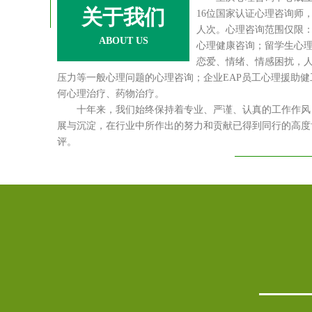
关于我们
16位国家认证心理咨询师，服
人次。心理咨询范围仅限
ABOUT US
心理健康咨询；留学生心
恋爱、情绪、情感困扰，
压力等一般心理问题的心理咨询；企业EAP员工心理援助
何心理治疗、药物治疗。
十年来，我们始终保持着专业、严谨、认真的工作作风，
展与沉淀，在行业中所作出的努力和贡献已得到同行的高度
评。