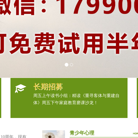
长期招募
周五上午读书小组：精读《重寻客体与重建自
体》周五下午家庭教育磨课沙龙！
青少年心理
0周年，现有