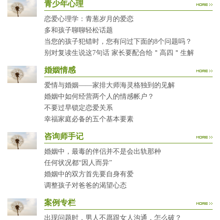
青少年心理
恋爱心理学：青葱岁月的爱恋
多和孩子聊聊轻松话题
当您的孩子犯错时，您有问过下面的8个问题吗？
别对复读生说这7句话 家长要配合给＂高四＂生解
婚姻情感
爱情与婚姻——家排大师海灵格独到的见解
婚姻中如何经营两个人的情感帐户？
不要过早锁定恋爱关系
幸福家庭必备的五个基本要素
咨询师手记
婚姻中，最毒的伴侣并不是会出轨那种
任何状况都“因人而异”
婚姻中的双方首先要自身有爱
调整孩子对爸爸的渴望心态
案例专栏
出现问题时，男人不愿跟女人沟通，怎么破？