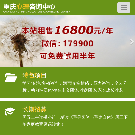
Previous
N
特色项目
学习/专注/多动咨询，婚恋情感/情绪，压力咨询，个人分
析，动力性团体/存在主义团体/沙盘团体/家长成长沙龙！
长期招募
周五上午读书小组：精读《重寻客体与重建自体》周五下
午家庭教育磨课沙龙！