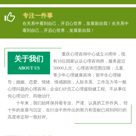
专注一件事
在关系中看到自己，开启心世界，发展新自我！在关系中
看到自己，开启心世界，发展新自我！
重庆心理咨询中心成立10周年，现
关于我们
有16位国家认证心理咨询师，服务超过
ABOUT US
50000人次。心理咨询范围仅限：儿童、
青少年心理健康咨询；留学生心理辅
导；婚姻、恋爱、情绪、情感困扰，人际关系、工作压力等一般
心理问题的心理咨询；企业EAP员工心理援助健工程。不从事任
何心理治疗、药物治疗。
十年来，我们始终保持着专业、严谨、认真的工作作风， 经
十年的发展与沉淀，在行业中所作出的努力和贡献已得到同行的
高度肯定和一致好评。