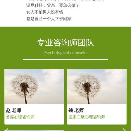
温尼科特：父亲，要怎么做？
女人不怕男人没有钱
都是自己一个人下班回家
专业咨询师团队
Psychological counselor
Previous
Ne
钱 老师
赵 老师
国家二级心理咨询师
首席心理咨询师