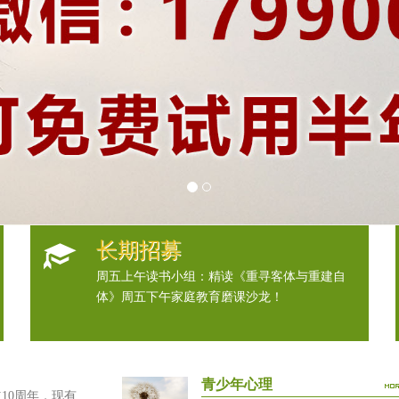
长期招募
周五上午读书小组：精读《重寻客体与重建自
体》周五下午家庭教育磨课沙龙！
青少年心理
0周年，现有