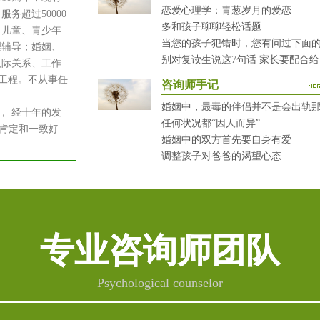
恋爱心理学：青葱岁月的爱恋
务超过50000
多和孩子聊聊轻松话题
：儿童、青少年
理辅导；婚姻、
别
人际关系、工作
健工程。不从事任
咨询师手记
婚姻中，最毒的伴侣并不是会出轨
 经十年的发
任何状况都“因人而异”
肯定和一致好
婚姻中的双方首先要自身有爱
调整孩子对爸爸的渴望心态
专业咨询师团队
Psychological counselor