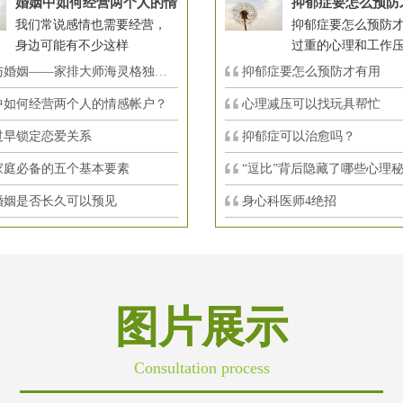
婚姻中如何经营两个人的情
抑郁症要怎么预防
我们常说感情也需要经营，
抑郁症要怎么预防才
身边可能有不少这样
过重的心理和工作
婚姻——家排大师海灵格独到的见
抑郁症要怎么预防才有用
中如何经营两个人的情感帐户？
心理减压可以找玩具帮忙
过早锁定恋爱关系
抑郁症可以治愈吗？
家庭必备的五个基本要素
“逗比”背后隐藏了哪些心理
婚姻是否长久可以预见
身心科医师4绝招
图片展示
Consultation process