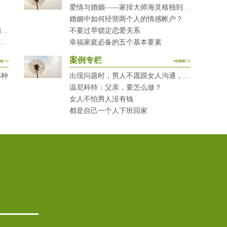
爱情与婚姻——家排大师海灵格独到的见解
婚姻中如何经营两个人的情感帐户？
当您的孩子犯错时，您有问过下面的8个问题吗？
不要过早锁定恋爱关系
对复读生说这7句话 家长要配合给＂高四＂生解
幸福家庭必备的五个基本要素
案例专栏
那种
出现问题时，男人不愿跟女人沟通，怎么破？
温尼科特：父亲，要怎么做？
女人不怕男人没有钱
都是自己一个人下班回家