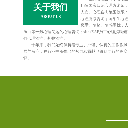
关于我们
16位国家认证心理咨询师，服
人次。心理咨询范围仅限
ABOUT US
心理健康咨询；留学生心
恋爱、情绪、情感困扰，
压力等一般心理问题的心理咨询；企业EAP员工心理援助
何心理治疗、药物治疗。
十年来，我们始终保持着专业、严谨、认真的工作作风，
展与沉淀，在行业中所作出的努力和贡献已得到同行的高度
评。