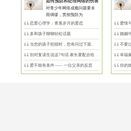
如何预防和处理网络的伤害
对青少年网络成瘾问题要未
雨绸缪，贯彻预防为
恋爱心理学：青葱岁月的爱恋
爱情与
多和孩子聊聊轻松话题
婚姻
当您的孩子犯错时，您有问过下面的8个问
不要
别对复读生说这7句话 家长要配合给＂高
幸福
爱不能有条件—— 一位父亲的反思
你的