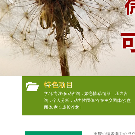
特色项目
学习/专注/多动咨询，婚恋情感/情绪，压力咨
询，个人分析，动力性团体/存在主义团体/沙盘
团体/家长成长沙龙！
重庆心理咨询中心成立1