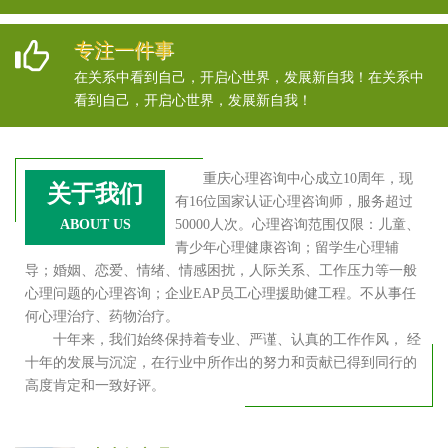
专注一件事
在关系中看到自己，开启心世界，发展新自我！在关系中
看到自己，开启心世界，发展新自我！
重庆心理咨询中心成立10周年，现
关于我们
有16位国家认证心理咨询师，服务超过
ABOUT US
50000人次。心理咨询范围仅限：儿童、
青少年心理健康咨询；留学生心理辅
导；婚姻、恋爱、情绪、情感困扰，人际关系、工作压力等一般
心理问题的心理咨询；企业EAP员工心理援助健工程。不从事任
何心理治疗、药物治疗。
十年来，我们始终保持着专业、严谨、认真的工作作风， 经
十年的发展与沉淀，在行业中所作出的努力和贡献已得到同行的
高度肯定和一致好评。