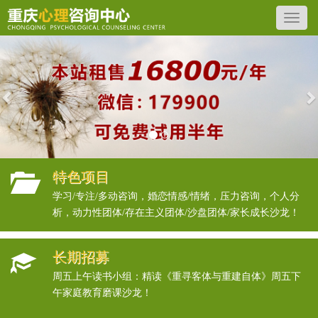
Previous
N
特色项目
学习/专注/多动咨询，婚恋情感/情绪，压力咨询，个人分
析，动力性团体/存在主义团体/沙盘团体/家长成长沙龙！
长期招募
周五上午读书小组：精读《重寻客体与重建自体》周五下
午家庭教育磨课沙龙！