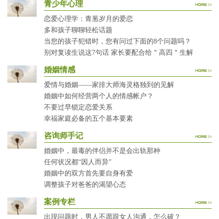
青少年心理
恋爱心理学：青葱岁月的爱恋
多和孩子聊聊轻松话题
当您的孩子犯错时，您有问过下面的8个问题吗？
别对复读生说这7句话 家长要配合给＂高四＂生解
婚姻情感
爱情与婚姻——家排大师海灵格独到的见解
婚姻中如何经营两个人的情感帐户？
不要过早锁定恋爱关系
幸福家庭必备的五个基本要素
咨询师手记
婚姻中，最毒的伴侣并不是会出轨那种
任何状况都“因人而异”
婚姻中的双方首先要自身有爱
调整孩子对爸爸的渴望心态
案例专栏
出现问题时，男人不愿跟女人沟通，怎么破？