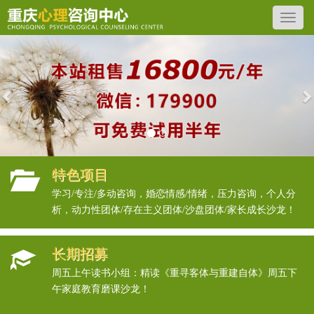
Previous
N
特色项目
学习/专注/多动咨询，婚恋情感/情绪，压力咨询，个人分
析，动力性团体/存在主义团体/沙盘团体/家长成长沙龙！
长期招募
周五上午读书小组：精读《重寻客体与重建自体》周五下
午家庭教育磨课沙龙！