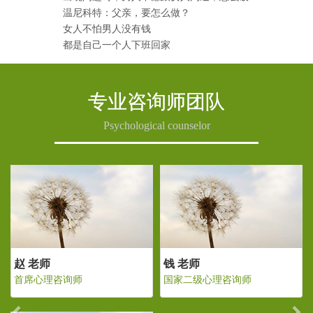
温尼科特：父亲，要怎么做？
女人不怕男人没有钱
都是自己一个人下班回家
专业咨询师团队
Psychological counselor
Previous
Ne
赵 老师
钱 老师
首席心理咨询师
国家二级心理咨询师