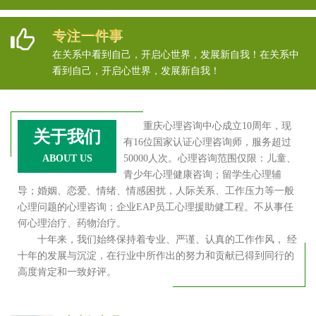
专注一件事
在关系中看到自己，开启心世界，发展新自我！在关系中
看到自己，开启心世界，发展新自我！
重庆心理咨询中心成立10周年，现
关于我们
有16位国家认证心理咨询师，服务超过
ABOUT US
50000人次。心理咨询范围仅限：儿童、
青少年心理健康咨询；留学生心理辅
导；婚姻、恋爱、情绪、情感困扰，人际关系、工作压力等一般
心理问题的心理咨询；企业EAP员工心理援助健工程。不从事任
何心理治疗、药物治疗。
十年来，我们始终保持着专业、严谨、认真的工作作风， 经
十年的发展与沉淀，在行业中所作出的努力和贡献已得到同行的
高度肯定和一致好评。