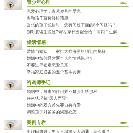
青少年心理
恋爱心理学：青葱岁月的爱恋
多和孩子聊聊轻松话题
当您的孩子犯错时，您有问过下面的8个问题吗？
别对复读生说这7句话 家长要配合给＂高四＂生解
婚姻情感
爱情与婚姻——家排大师海灵格独到的见解
婚姻中如何经营两个人的情感帐户？
不要过早锁定恋爱关系
幸福家庭必备的五个基本要素
咨询师手记
婚姻中，最毒的伴侣并不是会出轨那种
任何状况都“因人而异”
婚姻中的双方首先要自身有爱
调整孩子对爸爸的渴望心态
案例专栏
出现问题时，男人不愿跟女人沟通，怎么破？