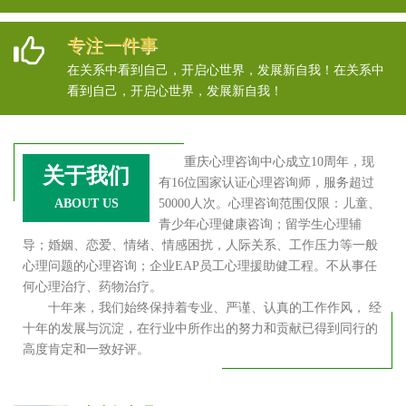
专注一件事
在关系中看到自己，开启心世界，发展新自我！在关系中
看到自己，开启心世界，发展新自我！
重庆心理咨询中心成立10周年，现
关于我们
有16位国家认证心理咨询师，服务超过
ABOUT US
50000人次。心理咨询范围仅限：儿童、
青少年心理健康咨询；留学生心理辅
导；婚姻、恋爱、情绪、情感困扰，人际关系、工作压力等一般
心理问题的心理咨询；企业EAP员工心理援助健工程。不从事任
何心理治疗、药物治疗。
十年来，我们始终保持着专业、严谨、认真的工作作风， 经
十年的发展与沉淀，在行业中所作出的努力和贡献已得到同行的
高度肯定和一致好评。