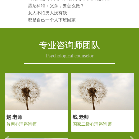
温尼科特：父亲，要怎么做？
女人不怕男人没有钱
都是自己一个人下班回家
专业咨询师团队
Psychological counselor
Previous
Ne
 老师
赵 老师
钱 老
家二级心理咨询师
首席心理咨询师
国家二