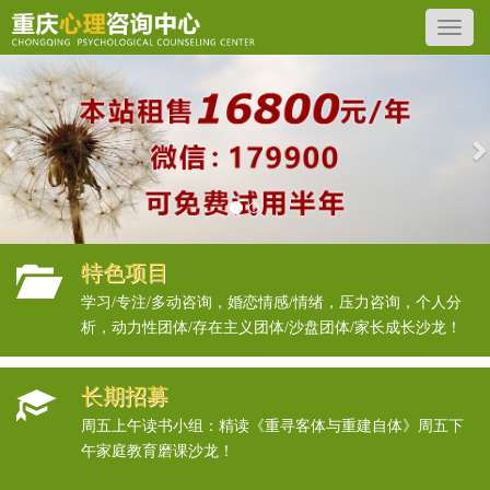
Previous
N
特色项目
学习/专注/多动咨询，婚恋情感/情绪，压力咨询，个人分
析，动力性团体/存在主义团体/沙盘团体/家长成长沙龙！
长期招募
周五上午读书小组：精读《重寻客体与重建自体》周五下
午家庭教育磨课沙龙！