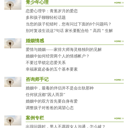
青少年心理
恋爱心理学：青葱岁月的爱恋
多和孩子聊聊轻松话题
当您的孩子犯错时，您有问过下面的8个问题吗？
别对复读生说这7句话 家长要配合给＂高四＂生解
婚姻情感
爱情与婚姻——家排大师海灵格独到的见解
婚姻中如何经营两个人的情感帐户？
不要过早锁定恋爱关系
幸福家庭必备的五个基本要素
咨询师手记
婚姻中，最毒的伴侣并不是会出轨那种
任何状况都“因人而异”
婚姻中的双方首先要自身有爱
调整孩子对爸爸的渴望心态
案例专栏
出现问题时，男人不愿跟女人沟通，怎么破？