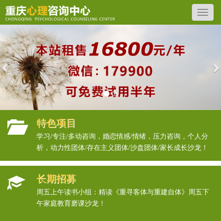
Previous
N
特色项目
学习/专注/多动咨询，婚恋情感/情绪，压力咨询，个人分
析，动力性团体/存在主义团体/沙盘团体/家长成长沙龙！
长期招募
周五上午读书小组：精读《重寻客体与重建自体》周五下
午家庭教育磨课沙龙！