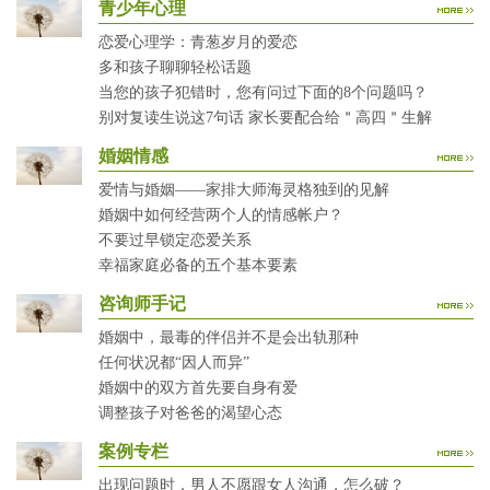
青少年心理
恋爱心理学：青葱岁月的爱恋
多和孩子聊聊轻松话题
当您的孩子犯错时，您有问过下面的8个问题吗？
别对复读生说这7句话 家长要配合给＂高四＂生解
婚姻情感
爱情与婚姻——家排大师海灵格独到的见解
婚姻中如何经营两个人的情感帐户？
不要过早锁定恋爱关系
幸福家庭必备的五个基本要素
咨询师手记
婚姻中，最毒的伴侣并不是会出轨那种
任何状况都“因人而异”
婚姻中的双方首先要自身有爱
调整孩子对爸爸的渴望心态
案例专栏
出现问题时，男人不愿跟女人沟通，怎么破？