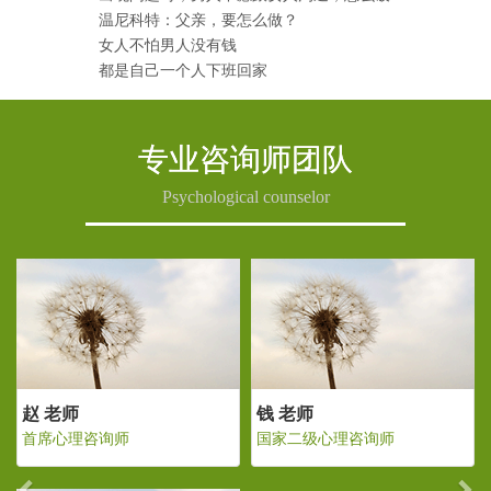
温尼科特：父亲，要怎么做？
女人不怕男人没有钱
都是自己一个人下班回家
专业咨询师团队
Psychological counselor
Previous
Ne
钱 老师
赵 老师
钱
国家二级心理咨询师
首席心理咨询师
国