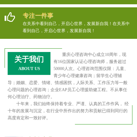
专注一件事
在关系中看到自己，开启心世界，发展新自我！在关系中
看到自己，开启心世界，发展新自我！
重庆心理咨询中心成立10周年，现
关于我们
有16位国家认证心理咨询师，服务超过
ABOUT US
50000人次。心理咨询范围仅限：儿童、
青少年心理健康咨询；留学生心理辅
导；婚姻、恋爱、情绪、情感困扰，人际关系、工作压力等一般
心理问题的心理咨询；企业EAP员工心理援助健工程。不从事任
何心理治疗、药物治疗。
十年来，我们始终保持着专业、严谨、认真的工作作风， 经
十年的发展与沉淀，在行业中所作出的努力和贡献已得到同行的
高度肯定和一致好评。