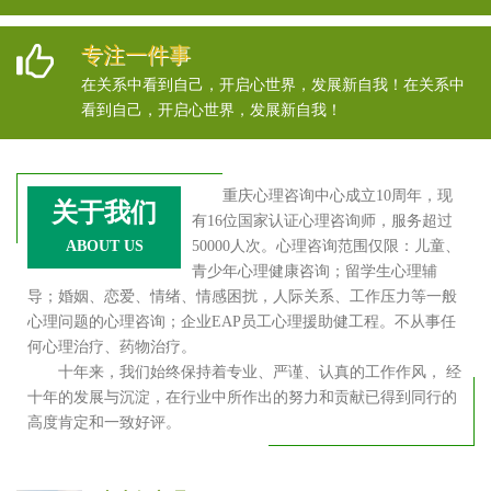
专注一件事
在关系中看到自己，开启心世界，发展新自我！在关系中
看到自己，开启心世界，发展新自我！
重庆心理咨询中心成立10周年，现
关于我们
有16位国家认证心理咨询师，服务超过
ABOUT US
50000人次。心理咨询范围仅限：儿童、
青少年心理健康咨询；留学生心理辅
导；婚姻、恋爱、情绪、情感困扰，人际关系、工作压力等一般
心理问题的心理咨询；企业EAP员工心理援助健工程。不从事任
何心理治疗、药物治疗。
十年来，我们始终保持着专业、严谨、认真的工作作风， 经
十年的发展与沉淀，在行业中所作出的努力和贡献已得到同行的
高度肯定和一致好评。