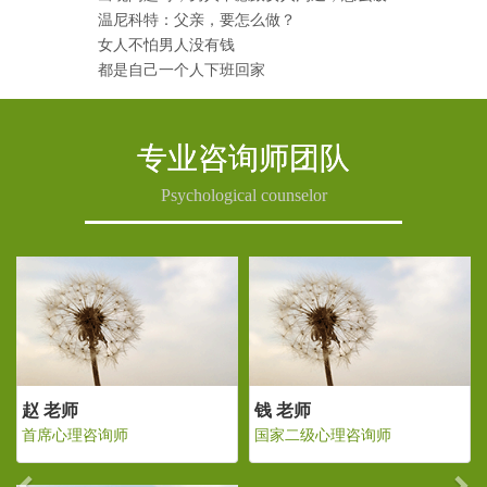
温尼科特：父亲，要怎么做？
女人不怕男人没有钱
都是自己一个人下班回家
专业咨询师团队
Psychological counselor
Previous
Ne
老师
赵 老师
钱 老师
二级心理咨询师
首席心理咨询师
国家二级