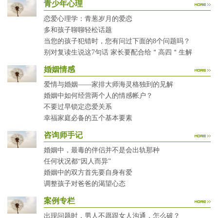
青少年心理
恋爱心理学：青葱岁月的爱恋
多和孩子聊聊轻松话题
当您的孩子犯错时，您有问过下面的8个问题吗？
别对复读生说这7句话 家长要配合给＂高四＂生解
婚姻情感
爱情与婚姻——家排大师海灵格独到的见解
婚姻中如何经营两个人的情感帐户？
不要过早锁定恋爱关系
幸福家庭必备的五个基本要素
咨询师手记
婚姻中，最毒的伴侣并不是会出轨那种
任何状况都“因人而异”
婚姻中的双方首先要自身有爱
调整孩子对爸爸的渴望心态
案例专栏
出现问题时，男人不愿跟女人沟通，怎么破？