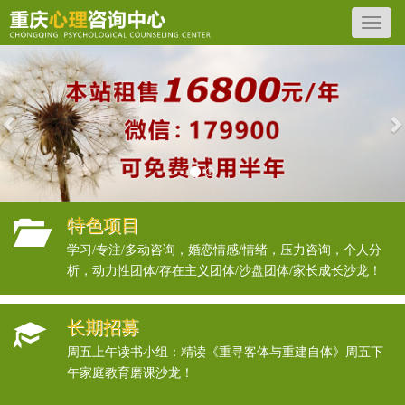
Previous
N
特色项目
学习/专注/多动咨询，婚恋情感/情绪，压力咨询，个人分
析，动力性团体/存在主义团体/沙盘团体/家长成长沙龙！
长期招募
周五上午读书小组：精读《重寻客体与重建自体》周五下
午家庭教育磨课沙龙！