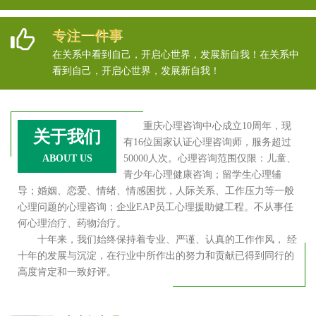
专注一件事
在关系中看到自己，开启心世界，发展新自我！在关系中
看到自己，开启心世界，发展新自我！
重庆心理咨询中心成立10周年，现
关于我们
有16位国家认证心理咨询师，服务超过
ABOUT US
50000人次。心理咨询范围仅限：儿童、
青少年心理健康咨询；留学生心理辅
导；婚姻、恋爱、情绪、情感困扰，人际关系、工作压力等一般
心理问题的心理咨询；企业EAP员工心理援助健工程。不从事任
何心理治疗、药物治疗。
十年来，我们始终保持着专业、严谨、认真的工作作风， 经
十年的发展与沉淀，在行业中所作出的努力和贡献已得到同行的
高度肯定和一致好评。