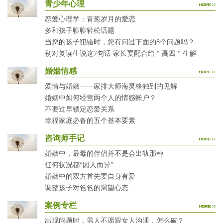
青少年心理
恋爱心理学：青葱岁月的爱恋
多和孩子聊聊轻松话题
当您的孩子犯错时，您有问过下面的8个问题吗？
别对复读生说这7句话 家长要配合给＂高四＂生解
婚姻情感
爱情与婚姻——家排大师海灵格独到的见解
婚姻中如何经营两个人的情感帐户？
不要过早锁定恋爱关系
幸福家庭必备的五个基本要素
咨询师手记
婚姻中，最毒的伴侣并不是会出轨那种
任何状况都“因人而异”
婚姻中的双方首先要自身有爱
调整孩子对爸爸的渴望心态
案例专栏
出现问题时，男人不愿跟女人沟通，怎么破？