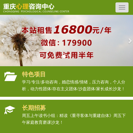
Previous
N
特色项目
学习/专注/多动咨询，婚恋情感/情绪，压力咨询，个人分
析，动力性团体/存在主义团体/沙盘团体/家长成长沙龙！
长期招募
周五上午读书小组：精读《重寻客体与重建自体》周五下
午家庭教育磨课沙龙！