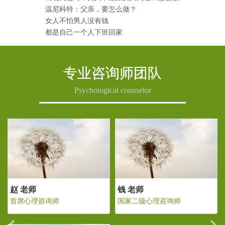
温尼科特：父亲，要怎么做？
女人不怕男人没有钱
都是自己一个人下班回家
专业咨询师团队
Psychological counselor
Previous
Ne
老师
赵 老师
钱 老师
二级心理咨询师
首席心理咨询师
国家二级