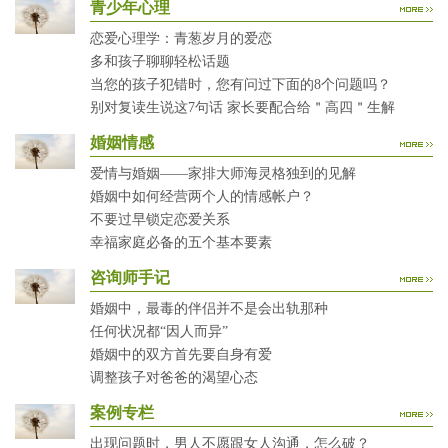
青少年心理
恋爱心理学：青葱岁月的爱恋
多和孩子聊聊轻松话题
当您的孩子犯错时，您有问过下面的8个问题吗？
别对复读生说这7句话 家长要配合给＂高四＂生解
婚姻情感
爱情与婚姻——家排大师海灵格独到的见解
婚姻中如何经营两个人的情感帐户？
不要过早锁定恋爱关系
幸福家庭必备的五个基本要素
咨询师手记
婚姻中，最毒的伴侣并不是会出轨那种
任何状况都“因人而异”
婚姻中的双方首先要自身有爱
调整孩子对爸爸的渴望心态
案例专栏
出现问题时，男人不愿跟女人沟通，怎么破？