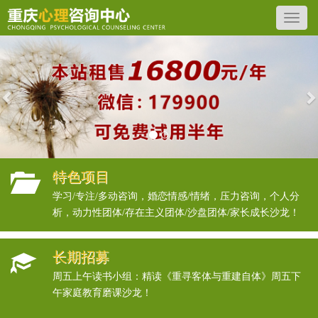
Previous
N
特色项目
学习/专注/多动咨询，婚恋情感/情绪，压力咨询，个人分
析，动力性团体/存在主义团体/沙盘团体/家长成长沙龙！
长期招募
周五上午读书小组：精读《重寻客体与重建自体》周五下
午家庭教育磨课沙龙！