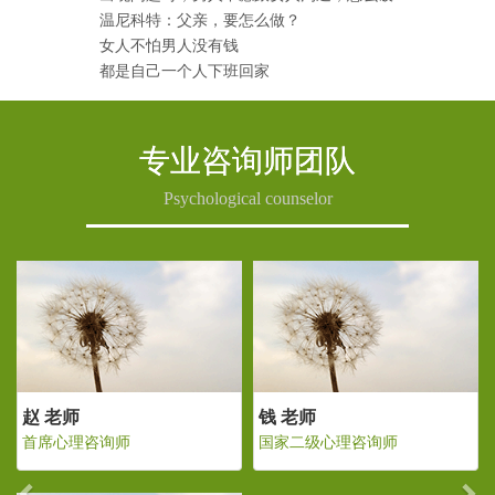
温尼科特：父亲，要怎么做？
女人不怕男人没有钱
都是自己一个人下班回家
专业咨询师团队
Psychological counselor
Previous
Ne
老师
赵 老师
钱 老师
二级心理咨询师
首席心理咨询师
国家二级