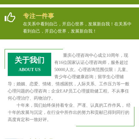
专注一件事
在关系中看到自己，开启心世界，发展新自我！在关系中
看到自己，开启心世界，发展新自我！
重庆心理咨询中心成立10周年，现
关于我们
有16位国家认证心理咨询师，服务超过
ABOUT US
50000人次。心理咨询范围仅限：儿童、
青少年心理健康咨询；留学生心理辅
导；婚姻、恋爱、情绪、情感困扰，人际关系、工作压力等一般
心理问题的心理咨询；企业EAP员工心理援助健工程。不从事任
何心理治疗、药物治疗。
十年来，我们始终保持着专业、严谨、认真的工作作风， 经
十年的发展与沉淀，在行业中所作出的努力和贡献已得到同行的
高度肯定和一致好评。