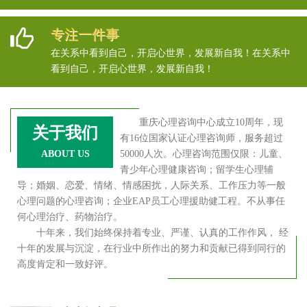
专注一件事
在关系中看到自己，开启心世界，发展新自我！在关系中
看到自己，开启心世界，发展新自我！
重庆心理咨询中心成立10周年，现
关于我们
有16位国家认证心理咨询师，服务超过
ABOUT US
50000人次。心理咨询范围仅限：儿童、
青少年心理健康咨询；留学生心理辅
导；婚姻、恋爱、情绪、情感困扰，人际关系、工作压力等一般
心理问题的心理咨询；企业EAP员工心理援助健工程。不从事任
何心理治疗、药物治疗。
十年来，我们始终保持着专业、严谨、认真的工作作风， 经
十年的发展与沉淀，在行业中所作出的努力和贡献已得到同行的
高度肯定和一致好评。