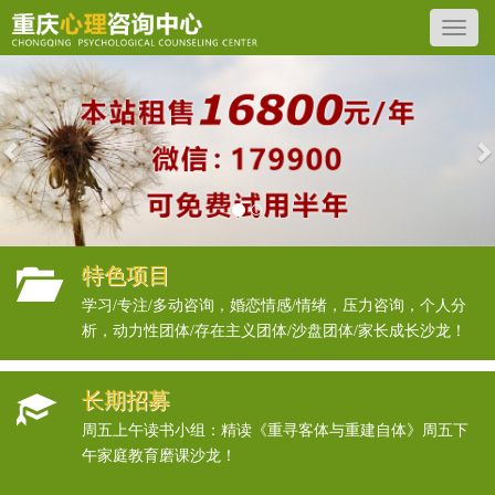
Previous
N
特色项目
学习/专注/多动咨询，婚恋情感/情绪，压力咨询，个人分
析，动力性团体/存在主义团体/沙盘团体/家长成长沙龙！
长期招募
周五上午读书小组：精读《重寻客体与重建自体》周五下
午家庭教育磨课沙龙！