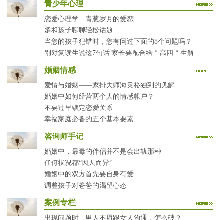
青少年心理
恋爱心理学：青葱岁月的爱恋
多和孩子聊聊轻松话题
当您的孩子犯错时，您有问过下面的8个问题吗？
别对复读生说这7句话 家长要配合给＂高四＂生解
婚姻情感
爱情与婚姻——家排大师海灵格独到的见解
婚姻中如何经营两个人的情感帐户？
不要过早锁定恋爱关系
幸福家庭必备的五个基本要素
咨询师手记
婚姻中，最毒的伴侣并不是会出轨那种
任何状况都“因人而异”
婚姻中的双方首先要自身有爱
调整孩子对爸爸的渴望心态
案例专栏
出现问题时，男人不愿跟女人沟通，怎么破？