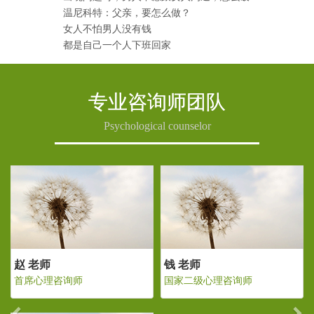
温尼科特：父亲，要怎么做？
女人不怕男人没有钱
都是自己一个人下班回家
专业咨询师团队
Psychological counselor
Previous
Ne
 老师
赵 老师
钱 老
家二级心理咨询师
首席心理咨询师
国家二