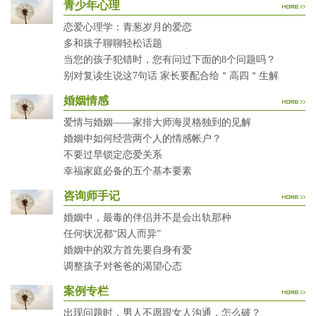
青少年心理
恋爱心理学：青葱岁月的爱恋
多和孩子聊聊轻松话题
当您的孩子犯错时，您有问过下面的8个问题吗？
别对复读生说这7句话 家长要配合给＂高四＂生解
婚姻情感
爱情与婚姻——家排大师海灵格独到的见解
婚姻中如何经营两个人的情感帐户？
不要过早锁定恋爱关系
幸福家庭必备的五个基本要素
咨询师手记
婚姻中，最毒的伴侣并不是会出轨那种
任何状况都“因人而异”
婚姻中的双方首先要自身有爱
调整孩子对爸爸的渴望心态
案例专栏
出现问题时，男人不愿跟女人沟通，怎么破？