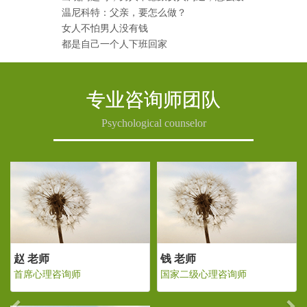
温尼科特：父亲，要怎么做？
女人不怕男人没有钱
都是自己一个人下班回家
专业咨询师团队
Psychological counselor
Previous
Ne
 老师
赵 老师
钱 老
家二级心理咨询师
首席心理咨询师
国家二