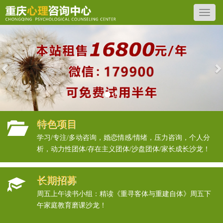
Previous
N
特色项目
学习/专注/多动咨询，婚恋情感/情绪，压力咨询，个人分
析，动力性团体/存在主义团体/沙盘团体/家长成长沙龙！
长期招募
周五上午读书小组：精读《重寻客体与重建自体》周五下
午家庭教育磨课沙龙！