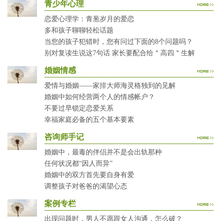
青少年心理
恋爱心理学：青葱岁月的爱恋
多和孩子聊聊轻松话题
当您的孩子犯错时，您有问过下面的8个问题吗？
别对复读生说这7句话 家长要配合给＂高四＂生解
婚姻情感
爱情与婚姻——家排大师海灵格独到的见解
婚姻中如何经营两个人的情感帐户？
不要过早锁定恋爱关系
幸福家庭必备的五个基本要素
咨询师手记
婚姻中，最毒的伴侣并不是会出轨那种
任何状况都“因人而异”
婚姻中的双方首先要自身有爱
调整孩子对爸爸的渴望心态
案例专栏
出现问题时，男人不愿跟女人沟通，怎么破？