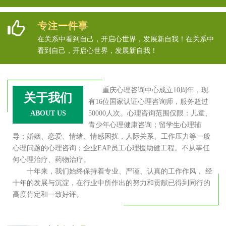
专注一件事
在关系中看到自己，开启心世界，发展新自我！在关系中
看到自己，开启心世界，发展新自我！
重庆心理咨询中心成立10周年，现
关于我们
有16位国家认证心理咨询师，服务超过
ABOUT US
50000人次。心理咨询范围仅限：儿童、
青少年心理健康咨询；留学生心理辅
导；婚姻、恋爱、情绪、情感困扰，人际关系、工作压力等一般
心理问题的心理咨询；企业EAP员工心理援助健工程。不从事任
何心理治疗、药物治疗。
十年来，我们始终保持着专业、严谨、认真的工作作风， 经
十年的发展与沉淀，在行业中所作出的努力和贡献已得到同行的
高度肯定和一致好评。