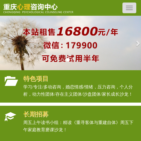
Previous
N
特色项目
学习/专注/多动咨询，婚恋情感/情绪，压力咨询，个人分
析，动力性团体/存在主义团体/沙盘团体/家长成长沙龙！
长期招募
周五上午读书小组：精读《重寻客体与重建自体》周五下
午家庭教育磨课沙龙！