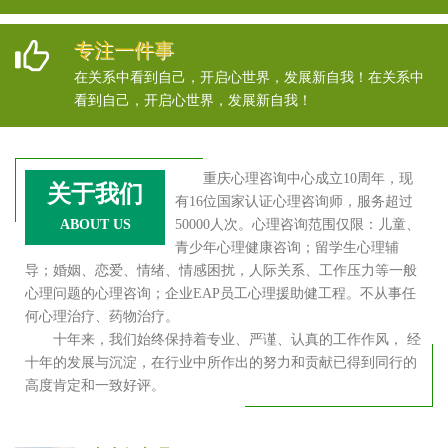
专注一件事
在关系中看到自己，开启心世界，发展新自我！在关系中
看到自己，开启心世界，发展新自我！
重庆心理咨询中心成立10周年，现
关于我们
有16位国家认证心理咨询师，服务超过
ABOUT US
50000人次。心理咨询范围仅限：儿童、
青少年心理健康咨询；留学生心理辅
导；婚姻、恋爱、情绪、情感困扰，人际关系、工作压力等一般
心理问题的心理咨询；企业EAP员工心理援助健工程。不从事任
何心理治疗、药物治疗。
十年来，我们始终保持着专业、严谨、认真的工作作风， 经
十年的发展与沉淀，在行业中所作出的努力和贡献已得到同行的
高度肯定和一致好评。