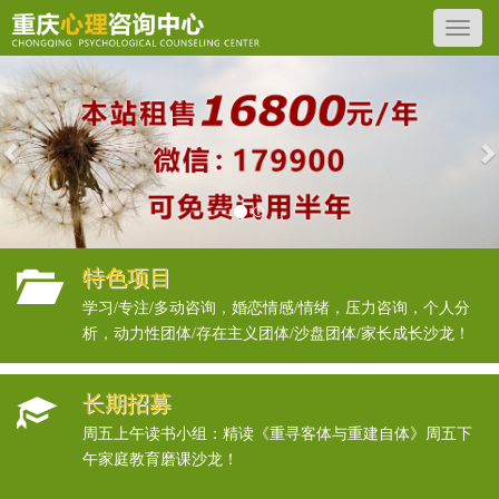
Previous
N
特色项目
学习/专注/多动咨询，婚恋情感/情绪，压力咨询，个人分
析，动力性团体/存在主义团体/沙盘团体/家长成长沙龙！
长期招募
周五上午读书小组：精读《重寻客体与重建自体》周五下
午家庭教育磨课沙龙！