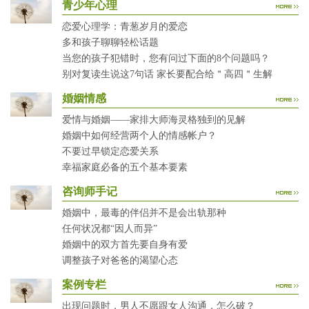
青少年心理
恋爱心理学：青葱岁月的爱恋
多和孩子聊聊轻松话题
当您的孩子犯错时，您有问过下面的8个问题吗？
别对复读生说这7句话 家长要配合给＂高四＂生解
婚姻情感
爱情与婚姻——家排大师海灵格独到的见解
婚姻中如何经营两个人的情感帐户？
不要过早锁定恋爱关系
幸福家庭必备的五个基本要素
咨询师手记
婚姻中，最毒的伴侣并不是会出轨那种
任何状况都“因人而异”
婚姻中的双方首先要自身有爱
调整孩子对爸爸的渴望心态
案例专栏
出现问题时，男人不愿跟女人沟通，怎么破？