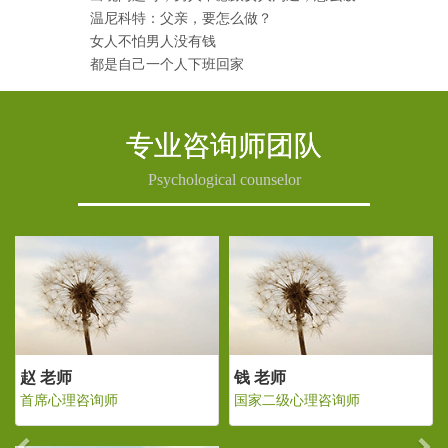
温尼科特：父亲，要怎么做？
女人不怕男人没有钱
都是自己一个人下班回家
专业咨询师团队
Psychological counselor
Previous
Ne
钱 老师
赵 老师
钱
国家二级心理咨询师
首席心理咨询师
国