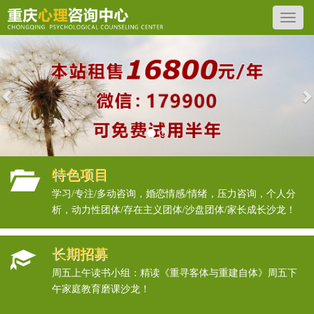
Previous
N
特色项目
学习/专注/多动咨询，婚恋情感/情绪，压力咨询，个人分
析，动力性团体/存在主义团体/沙盘团体/家长成长沙龙！
长期招募
周五上午读书小组：精读《重寻客体与重建自体》周五下
午家庭教育磨课沙龙！