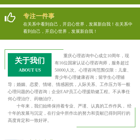
专注一件事
在关系中看到自己，开启心世界，发展新自我！在关系中
看到自己，开启心世界，发展新自我！
重庆心理咨询中心成立10周年，现
关于我们
有16位国家认证心理咨询师，服务超过
ABOUT US
50000人次。心理咨询范围仅限：儿童、
青少年心理健康咨询；留学生心理辅
导；婚姻、恋爱、情绪、情感困扰，人际关系、工作压力等一般
心理问题的心理咨询；企业EAP员工心理援助健工程。不从事任
何心理治疗、药物治疗。
十年来，我们始终保持着专业、严谨、认真的工作作风， 经
十年的发展与沉淀，在行业中所作出的努力和贡献已得到同行的
高度肯定和一致好评。