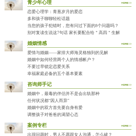
青少年心理
恋爱心理学：青葱岁月的爱恋
多和孩子聊聊轻松话题
当您的孩子犯错时，您有问过下面的8个问题吗？
别对复读生说这7句话 家长要配合给＂高四＂生解
婚姻情感
爱情与婚姻——家排大师海灵格独到的见解
婚姻中如何经营两个人的情感帐户？
不要过早锁定恋爱关系
幸福家庭必备的五个基本要素
咨询师手记
婚姻中，最毒的伴侣并不是会出轨那种
任何状况都“因人而异”
婚姻中的双方首先要自身有爱
调整孩子对爸爸的渴望心态
案例专栏
出现问题时，男人不愿跟女人沟通，怎么破？