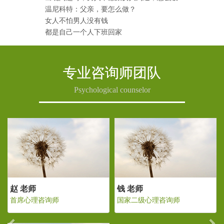
温尼科特：父亲，要怎么做？
女人不怕男人没有钱
都是自己一个人下班回家
专业咨询师团队
Psychological counselor
Previous
Ne
赵 老师
钱 老师
级心理咨询师
首席心理咨询师
国家二级心