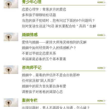
青少年心理
恋爱心理学：青葱岁月的爱恋
多和孩子聊聊轻松话题
当您的孩子犯错时，您有问过下面的8个问题吗？
别对复读生说这7句话 家长要配合给＂高四＂生解
婚姻情感
爱情与婚姻——家排大师海灵格独到的见解
婚姻中如何经营两个人的情感帐户？
不要过早锁定恋爱关系
幸福家庭必备的五个基本要素
咨询师手记
婚姻中，最毒的伴侣并不是会出轨那种
任何状况都“因人而异”
婚姻中的双方首先要自身有爱
调整孩子对爸爸的渴望心态
案例专栏
出现问题时，男人不愿跟女人沟通，怎么破？