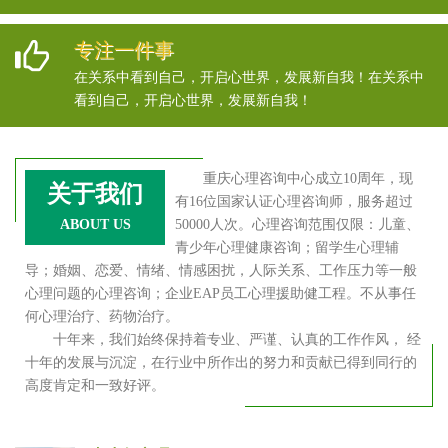
专注一件事
在关系中看到自己，开启心世界，发展新自我！在关系中
看到自己，开启心世界，发展新自我！
重庆心理咨询中心成立10周年，现
关于我们
有16位国家认证心理咨询师，服务超过
ABOUT US
50000人次。心理咨询范围仅限：儿童、
青少年心理健康咨询；留学生心理辅
导；婚姻、恋爱、情绪、情感困扰，人际关系、工作压力等一般
心理问题的心理咨询；企业EAP员工心理援助健工程。不从事任
何心理治疗、药物治疗。
十年来，我们始终保持着专业、严谨、认真的工作作风， 经
十年的发展与沉淀，在行业中所作出的努力和贡献已得到同行的
高度肯定和一致好评。