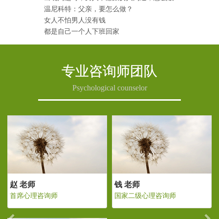
温尼科特：父亲，要怎么做？
女人不怕男人没有钱
都是自己一个人下班回家
专业咨询师团队
Psychological counselor
Previous
Ne
赵 老师
钱 老师
级心理咨询师
首席心理咨询师
国家二级心