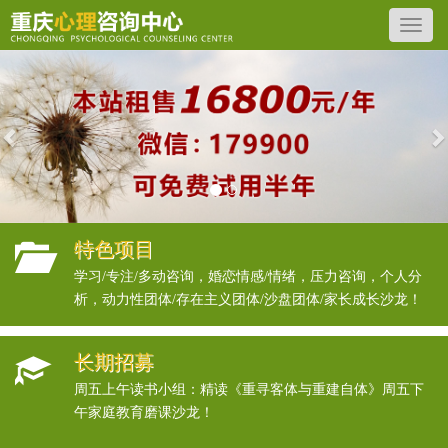
Previous
N
特色项目
学习/专注/多动咨询，婚恋情感/情绪，压力咨询，个人分
析，动力性团体/存在主义团体/沙盘团体/家长成长沙龙！
长期招募
周五上午读书小组：精读《重寻客体与重建自体》周五下
午家庭教育磨课沙龙！