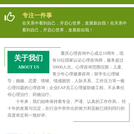
专注一件事
在关系中看到自己，开启心世界，发展新自我！在关系中
看到自己，开启心世界，发展新自我！
重庆心理咨询中心成立10周年，现
关于我们
有16位国家认证心理咨询师，服务超过
ABOUT US
50000人次。心理咨询范围仅限：儿童、
青少年心理健康咨询；留学生心理辅
导；婚姻、恋爱、情绪、情感困扰，人际关系、工作压力等一般
心理问题的心理咨询；企业EAP员工心理援助健工程。不从事任
何心理治疗、药物治疗。
十年来，我们始终保持着专业、严谨、认真的工作作风， 经
十年的发展与沉淀，在行业中所作出的努力和贡献已得到同行的
高度肯定和一致好评。