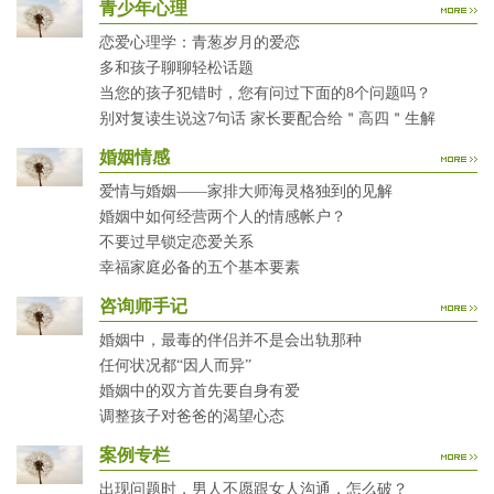
青少年心理
恋爱心理学：青葱岁月的爱恋
多和孩子聊聊轻松话题
当您的孩子犯错时，您有问过下面的8个问题吗？
别对复读生说这7句话 家长要配合给＂高四＂生解
婚姻情感
爱情与婚姻——家排大师海灵格独到的见解
婚姻中如何经营两个人的情感帐户？
不要过早锁定恋爱关系
幸福家庭必备的五个基本要素
咨询师手记
婚姻中，最毒的伴侣并不是会出轨那种
任何状况都“因人而异”
婚姻中的双方首先要自身有爱
调整孩子对爸爸的渴望心态
案例专栏
出现问题时，男人不愿跟女人沟通，怎么破？