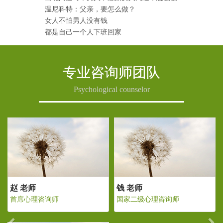
温尼科特：父亲，要怎么做？
女人不怕男人没有钱
都是自己一个人下班回家
专业咨询师团队
Psychological counselor
Previous
Ne
老师
赵 老师
钱 老师
二级心理咨询师
首席心理咨询师
国家二级