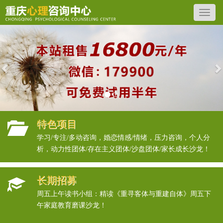
Previous
N
特色项目
学习/专注/多动咨询，婚恋情感/情绪，压力咨询，个人分
析，动力性团体/存在主义团体/沙盘团体/家长成长沙龙！
长期招募
周五上午读书小组：精读《重寻客体与重建自体》周五下
午家庭教育磨课沙龙！