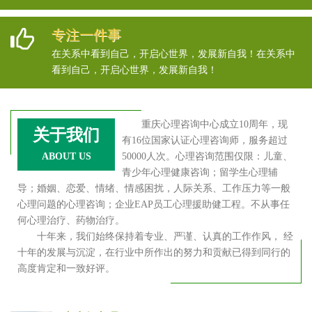
专注一件事
在关系中看到自己，开启心世界，发展新自我！在关系中
看到自己，开启心世界，发展新自我！
重庆心理咨询中心成立10周年，现
关于我们
有16位国家认证心理咨询师，服务超过
ABOUT US
50000人次。心理咨询范围仅限：儿童、
青少年心理健康咨询；留学生心理辅
导；婚姻、恋爱、情绪、情感困扰，人际关系、工作压力等一般
心理问题的心理咨询；企业EAP员工心理援助健工程。不从事任
何心理治疗、药物治疗。
十年来，我们始终保持着专业、严谨、认真的工作作风， 经
十年的发展与沉淀，在行业中所作出的努力和贡献已得到同行的
高度肯定和一致好评。