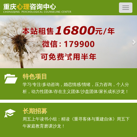
Previous
N
特色项目
学习/专注/多动咨询，婚恋情感/情绪，压力咨询，个人分
析，动力性团体/存在主义团体/沙盘团体/家长成长沙龙！
长期招募
周五上午读书小组：精读《重寻客体与重建自体》周五下
午家庭教育磨课沙龙！