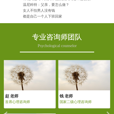
温尼科特：父亲，要怎么做？
女人不怕男人没有钱
都是自己一个人下班回家
专业咨询师团队
Psychological counselor
Previous
Ne
 老师
赵 老师
钱 老
家二级心理咨询师
首席心理咨询师
国家二