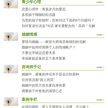
青少年心理
恋爱心理学：青葱岁月的爱恋
多和孩子聊聊轻松话题
当您的孩子犯错时，您有问过下面的8个问题吗？
别对复读生说这7句话 家长要配合给＂高四＂生解
婚姻情感
爱情与婚姻——家排大师海灵格独到的见解
婚姻中如何经营两个人的情感帐户？
不要过早锁定恋爱关系
幸福家庭必备的五个基本要素
咨询师手记
婚姻中，最毒的伴侣并不是会出轨那种
任何状况都“因人而异”
婚姻中的双方首先要自身有爱
调整孩子对爸爸的渴望心态
案例专栏
出现问题时，男人不愿跟女人沟通，怎么破？