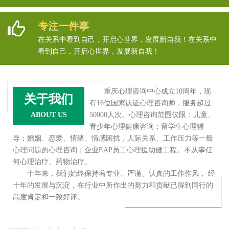
专注一件事
在关系中看到自己，开启心世界，发展新自我！在关系中
看到自己，开启心世界，发展新自我！
重庆心理咨询中心成立10周年，现
关于我们
有16位国家认证心理咨询师，服务超过
ABOUT US
50000人次。心理咨询范围仅限：儿童、
青少年心理健康咨询；留学生心理辅
导；婚姻、恋爱、情绪、情感困扰，人际关系、工作压力等一般
心理问题的心理咨询；企业EAP员工心理援助健工程。不从事任
何心理治疗、药物治疗。
十年来，我们始终保持着专业、严谨、认真的工作作风， 经
十年的发展与沉淀，在行业中所作出的努力和贡献已得到同行的
高度肯定和一致好评。