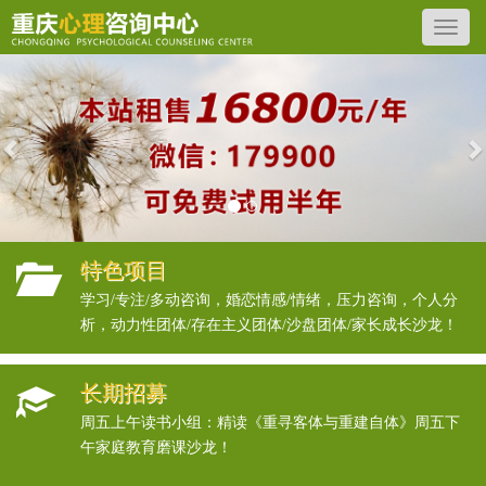
Previous
N
特色项目
学习/专注/多动咨询，婚恋情感/情绪，压力咨询，个人分
析，动力性团体/存在主义团体/沙盘团体/家长成长沙龙！
长期招募
周五上午读书小组：精读《重寻客体与重建自体》周五下
午家庭教育磨课沙龙！