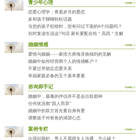
青少年心理
恋爱心理学：青葱岁月的爱恋
多和孩子聊聊轻松话题
当您的孩子犯错时，您有问过下面的8个问题吗？
别对复读生说这7句话 家长要配合给＂高四＂生解
婚姻情感
爱情与婚姻——家排大师海灵格独到的见解
婚姻中如何经营两个人的情感帐户？
不要过早锁定恋爱关系
幸福家庭必备的五个基本要素
咨询师手记
婚姻中，最毒的伴侣并不是会出轨那种
任何状况都“因人而异”
婚姻中的双方首先要自身有爱
调整孩子对爸爸的渴望心态
案例专栏
出现问题时，男人不愿跟女人沟通，怎么破？