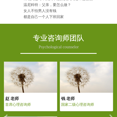
温尼科特：父亲，要怎么做？
女人不怕男人没有钱
都是自己一个人下班回家
专业咨询师团队
Psychological counselor
Previous
Ne
 老师
赵 老师
钱 老
家二级心理咨询师
首席心理咨询师
国家二