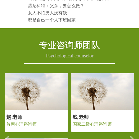
温尼科特：父亲，要怎么做？
女人不怕男人没有钱
都是自己一个人下班回家
专业咨询师团队
Psychological counselor
Previous
Ne
老师
赵 老师
钱 老师
二级心理咨询师
首席心理咨询师
国家二级