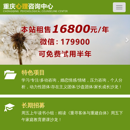
Previous
N
特色项目
学习/专注/多动咨询，婚恋情感/情绪，压力咨询，个人分
析，动力性团体/存在主义团体/沙盘团体/家长成长沙龙！
长期招募
周五上午读书小组：精读《重寻客体与重建自体》周五下
午家庭教育磨课沙龙！