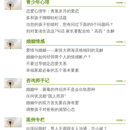
青少年心理
恋爱心理学：青葱岁月的爱恋
多和孩子聊聊轻松话题
当您的孩子犯错时，您有问过下面的8个问题吗？
别对复读生说这7句话 家长要配合给＂高四＂生解
婚姻情感
爱情与婚姻——家排大师海灵格独到的见解
婚姻中如何经营两个人的情感帐户？
不要过早锁定恋爱关系
幸福家庭必备的五个基本要素
咨询师手记
婚姻中，最毒的伴侣并不是会出轨那种
任何状况都“因人而异”
婚姻中的双方首先要自身有爱
调整孩子对爸爸的渴望心态
案例专栏
出现问题时，男人不愿跟女人沟通，怎么破？