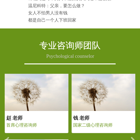
温尼科特：父亲，要怎么做？
女人不怕男人没有钱
都是自己一个人下班回家
专业咨询师团队
Psychological counselor
Previous
Ne
老师
赵 老师
钱 老师
二级心理咨询师
首席心理咨询师
国家二级