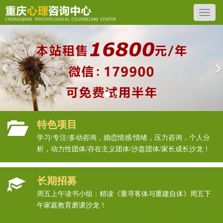
Previous
N
特色项目
学习/专注/多动咨询，婚恋情感/情绪，压力咨询，个人分
析，动力性团体/存在主义团体/沙盘团体/家长成长沙龙！
长期招募
周五上午读书小组：精读《重寻客体与重建自体》周五下
午家庭教育磨课沙龙！