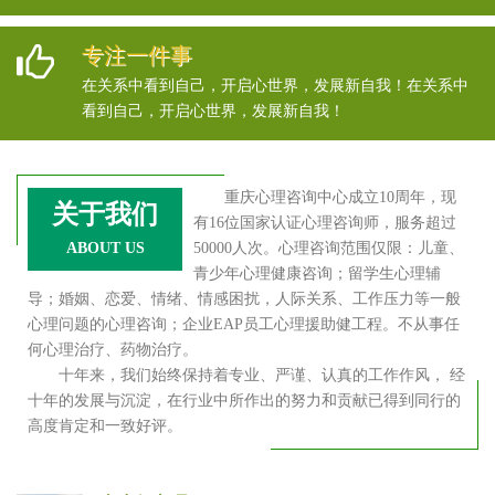
专注一件事
在关系中看到自己，开启心世界，发展新自我！在关系中
看到自己，开启心世界，发展新自我！
重庆心理咨询中心成立10周年，现
关于我们
有16位国家认证心理咨询师，服务超过
ABOUT US
50000人次。心理咨询范围仅限：儿童、
青少年心理健康咨询；留学生心理辅
导；婚姻、恋爱、情绪、情感困扰，人际关系、工作压力等一般
心理问题的心理咨询；企业EAP员工心理援助健工程。不从事任
何心理治疗、药物治疗。
十年来，我们始终保持着专业、严谨、认真的工作作风， 经
十年的发展与沉淀，在行业中所作出的努力和贡献已得到同行的
高度肯定和一致好评。