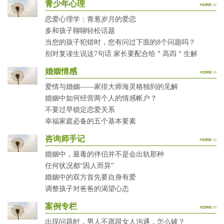
青少年心理
恋爱心理学：青葱岁月的爱恋
多和孩子聊聊轻松话题
当您的孩子犯错时，您有问过下面的8个问题吗？
别对复读生说这7句话 家长要配合给＂高四＂生解
婚姻情感
爱情与婚姻——家排大师海灵格独到的见解
婚姻中如何经营两个人的情感帐户？
不要过早锁定恋爱关系
幸福家庭必备的五个基本要素
咨询师手记
婚姻中，最毒的伴侣并不是会出轨那种
任何状况都“因人而异”
婚姻中的双方首先要自身有爱
调整孩子对爸爸的渴望心态
案例专栏
出现问题时，男人不愿跟女人沟通，怎么破？