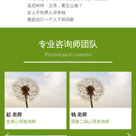
温尼科特：父亲，要怎么做？
女人不怕男人没有钱
都是自己一个人下班回家
专业咨询师团队
Psychological counselor
Previous
Ne
钱 老师
赵 老师
钱
国家二级心理咨询师
首席心理咨询师
国