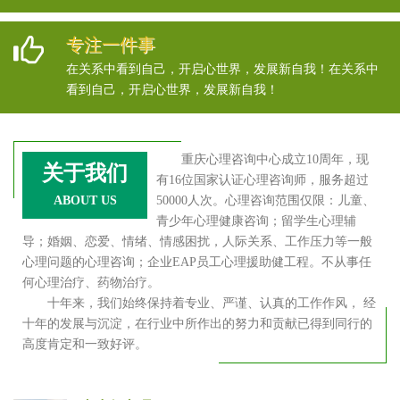
专注一件事
在关系中看到自己，开启心世界，发展新自我！在关系中
看到自己，开启心世界，发展新自我！
重庆心理咨询中心成立10周年，现
关于我们
有16位国家认证心理咨询师，服务超过
ABOUT US
50000人次。心理咨询范围仅限：儿童、
青少年心理健康咨询；留学生心理辅
导；婚姻、恋爱、情绪、情感困扰，人际关系、工作压力等一般
心理问题的心理咨询；企业EAP员工心理援助健工程。不从事任
何心理治疗、药物治疗。
十年来，我们始终保持着专业、严谨、认真的工作作风， 经
十年的发展与沉淀，在行业中所作出的努力和贡献已得到同行的
高度肯定和一致好评。