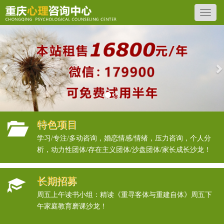
Previous
N
特色项目
学习/专注/多动咨询，婚恋情感/情绪，压力咨询，个人分
析，动力性团体/存在主义团体/沙盘团体/家长成长沙龙！
长期招募
周五上午读书小组：精读《重寻客体与重建自体》周五下
午家庭教育磨课沙龙！