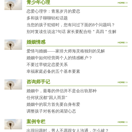
青少年心理
恋爱心理学：青葱岁月的爱恋
多和孩子聊聊轻松话题
当您的孩子犯错时，您有问过下面的8个问题吗？
别对复读生说这7句话 家长要配合给＂高四＂生解
婚姻情感
爱情与婚姻——家排大师海灵格独到的见解
婚姻中如何经营两个人的情感帐户？
不要过早锁定恋爱关系
幸福家庭必备的五个基本要素
咨询师手记
婚姻中，最毒的伴侣并不是会出轨那种
任何状况都“因人而异”
婚姻中的双方首先要自身有爱
调整孩子对爸爸的渴望心态
案例专栏
出现问题时，男人不愿跟女人沟通，怎么破？