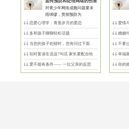
如何预防和处理网络的伤害
对青少年网络成瘾问题要未
雨绸缪，贯彻预防为
恋爱心理学：青葱岁月的爱恋
爱情与
多和孩子聊聊轻松话题
婚姻
当您的孩子犯错时，您有问过下面的8个问
不要
别对复读生说这7句话 家长要配合给＂高
幸福
爱不能有条件—— 一位父亲的反思
你的