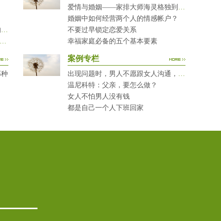
爱情与婚姻——家排大师海灵格独到的见解
婚姻中如何经营两个人的情感帐户？
当您的孩子犯错时，您有问过下面的8个问题吗？
不要过早锁定恋爱关系
对复读生说这7句话 家长要配合给＂高四＂生解
幸福家庭必备的五个基本要素
案例专栏
那种
出现问题时，男人不愿跟女人沟通，怎么破？
温尼科特：父亲，要怎么做？
女人不怕男人没有钱
都是自己一个人下班回家