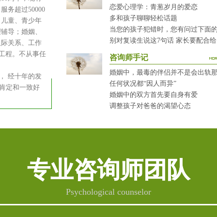
恋爱心理学：青葱岁月的爱恋
务超过50000
多和孩子聊聊轻松话题
：儿童、青少年
理辅导；婚姻、
别
人际关系、工作
健工程。不从事任
咨询师手记
婚姻中，最毒的伴侣并不是会出轨
 经十年的发
任何状况都“因人而异”
肯定和一致好
婚姻中的双方首先要自身有爱
调整孩子对爸爸的渴望心态
专业咨询师团队
Psychological counselor