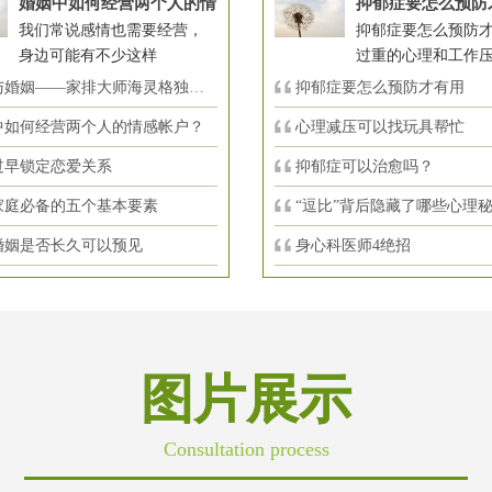
婚姻中如何经营两个人的情
抑郁症要怎么预防
我们常说感情也需要经营，
抑郁症要怎么预防才
身边可能有不少这样
过重的心理和工作
婚姻——家排大师海灵格独到的见
抑郁症要怎么预防才有用
中如何经营两个人的情感帐户？
心理减压可以找玩具帮忙
过早锁定恋爱关系
抑郁症可以治愈吗？
家庭必备的五个基本要素
“逗比”背后隐藏了哪些心理
婚姻是否长久可以预见
身心科医师4绝招
图片展示
Consultation process