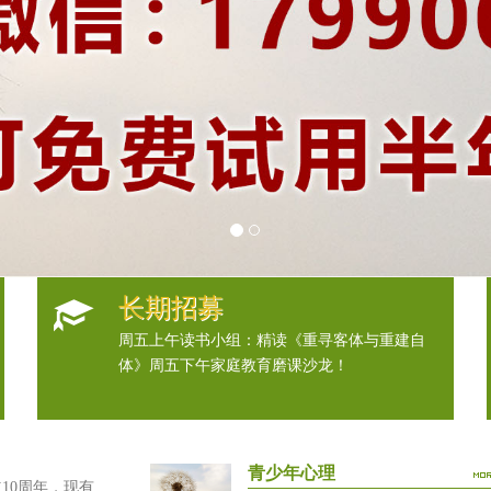
长期招募
周五上午读书小组：精读《重寻客体与重建自
体》周五下午家庭教育磨课沙龙！
青少年心理
0周年，现有