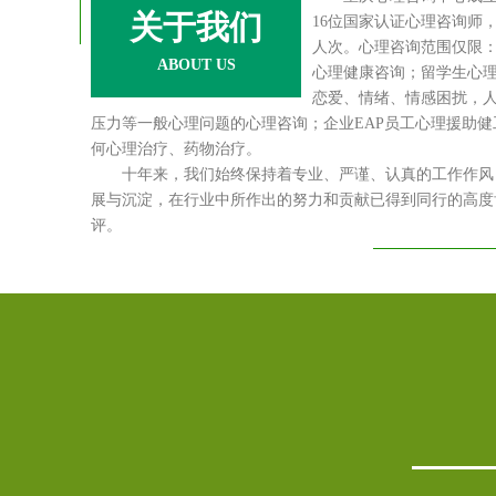
关于我们
16位国家认证心理咨询师，服
人次。心理咨询范围仅限
ABOUT US
心理健康咨询；留学生心
恋爱、情绪、情感困扰，
压力等一般心理问题的心理咨询；企业EAP员工心理援助
何心理治疗、药物治疗。
十年来，我们始终保持着专业、严谨、认真的工作作风，
展与沉淀，在行业中所作出的努力和贡献已得到同行的高度
评。