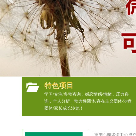
特色项目
学习/专注/多动咨询，婚恋情感/情绪，压力咨
询，个人分析，动力性团体/存在主义团体/沙盘
团体/家长成长沙龙！
重庆心理咨询中心成立1