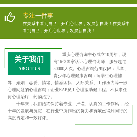
专注一件事
在关系中看到自己，开启心世界，发展新自我！在关系中
看到自己，开启心世界，发展新自我！
重庆心理咨询中心成立10周年，现
关于我们
有16位国家认证心理咨询师，服务超过
ABOUT US
50000人次。心理咨询范围仅限：儿童、
青少年心理健康咨询；留学生心理辅
导；婚姻、恋爱、情绪、情感困扰，人际关系、工作压力等一般
心理问题的心理咨询；企业EAP员工心理援助健工程。不从事任
何心理治疗、药物治疗。
十年来，我们始终保持着专业、严谨、认真的工作作风， 经
十年的发展与沉淀，在行业中所作出的努力和贡献已得到同行的
高度肯定和一致好评。