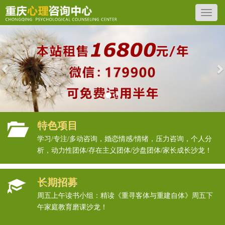
Previous
N
特色项目
学习/专注/多动咨询，婚恋情感/情绪，压力咨询，个人分
析，动力性团体/存在主义团体/沙盘团体/家长成长沙龙！
长期招募
周五上午读书小组：精读《重寻客体与重建自体》周五下
午家庭教育磨课沙龙！