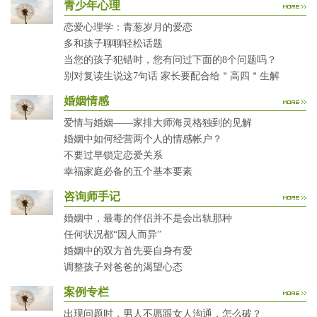
青少年心理
恋爱心理学：青葱岁月的爱恋
多和孩子聊聊轻松话题
当您的孩子犯错时，您有问过下面的8个问题吗？
别对复读生说这7句话 家长要配合给＂高四＂生解
婚姻情感
爱情与婚姻——家排大师海灵格独到的见解
婚姻中如何经营两个人的情感帐户？
不要过早锁定恋爱关系
幸福家庭必备的五个基本要素
咨询师手记
婚姻中，最毒的伴侣并不是会出轨那种
任何状况都“因人而异”
婚姻中的双方首先要自身有爱
调整孩子对爸爸的渴望心态
案例专栏
出现问题时，男人不愿跟女人沟通，怎么破？