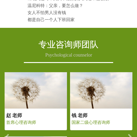
温尼科特：父亲，要怎么做？
女人不怕男人没有钱
都是自己一个人下班回家
专业咨询师团队
Psychological counselor
Previous
Ne
老师
赵 老师
钱 老师
二级心理咨询师
首席心理咨询师
国家二级