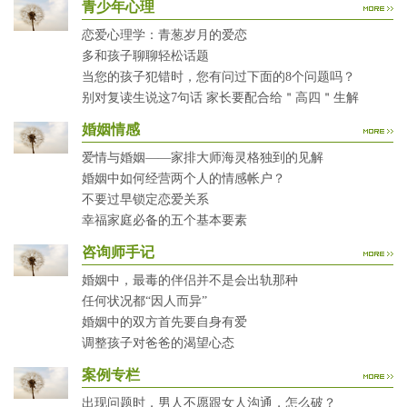
青少年心理
恋爱心理学：青葱岁月的爱恋
多和孩子聊聊轻松话题
当您的孩子犯错时，您有问过下面的8个问题吗？
别对复读生说这7句话 家长要配合给＂高四＂生解
婚姻情感
爱情与婚姻——家排大师海灵格独到的见解
婚姻中如何经营两个人的情感帐户？
不要过早锁定恋爱关系
幸福家庭必备的五个基本要素
咨询师手记
婚姻中，最毒的伴侣并不是会出轨那种
任何状况都“因人而异”
婚姻中的双方首先要自身有爱
调整孩子对爸爸的渴望心态
案例专栏
出现问题时，男人不愿跟女人沟通，怎么破？