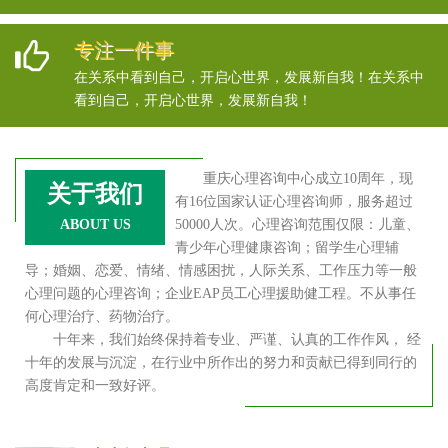
专注一件事
在关系中看到自己，开启心世界，发展新自我！在关系中
看到自己，开启心世界，发展新自我！
重庆心理咨询中心成立10周年，现
关于我们
有16位国家认证心理咨询师，服务超过
ABOUT US
50000人次。心理咨询范围仅限：儿童、
青少年心理健康咨询；留学生心理辅
导；婚姻、恋爱、情绪、情感困扰，人际关系、工作压力等一般
心理问题的心理咨询；企业EAP员工心理援助健工程。不从事任
何心理治疗、药物治疗。
十年来，我们始终保持着专业、严谨、认真的工作作风， 经
十年的发展与沉淀，在行业中所作出的努力和贡献已得到同行的
高度肯定和一致好评。