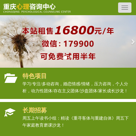
Previous
N
特色项目
学习/专注/多动咨询，婚恋情感/情绪，压力咨询，个人分
析，动力性团体/存在主义团体/沙盘团体/家长成长沙龙！
长期招募
周五上午读书小组：精读《重寻客体与重建自体》周五下
午家庭教育磨课沙龙！