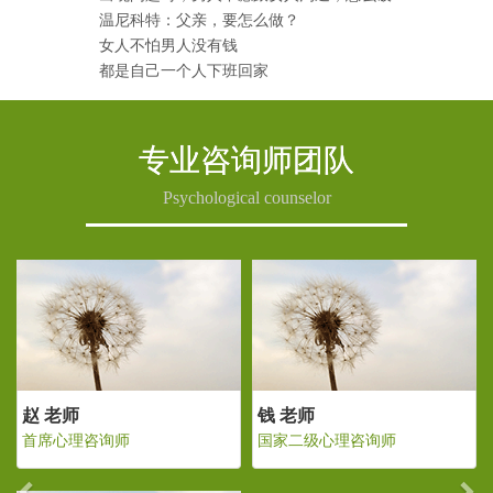
温尼科特：父亲，要怎么做？
女人不怕男人没有钱
都是自己一个人下班回家
专业咨询师团队
Psychological counselor
Previous
Ne
老师
赵 老师
钱 老师
二级心理咨询师
首席心理咨询师
国家二级