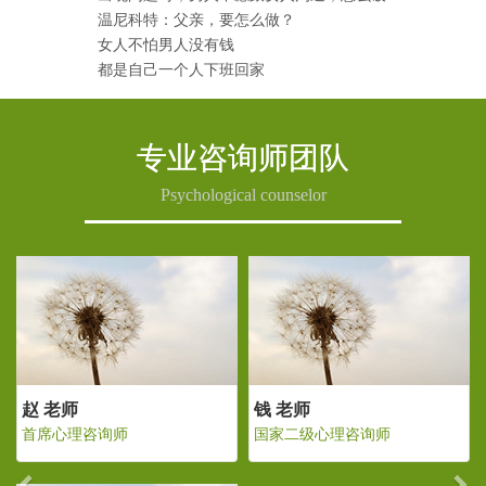
温尼科特：父亲，要怎么做？
女人不怕男人没有钱
都是自己一个人下班回家
专业咨询师团队
Psychological counselor
Previous
Ne
 老师
赵 老师
钱 老
家二级心理咨询师
首席心理咨询师
国家二