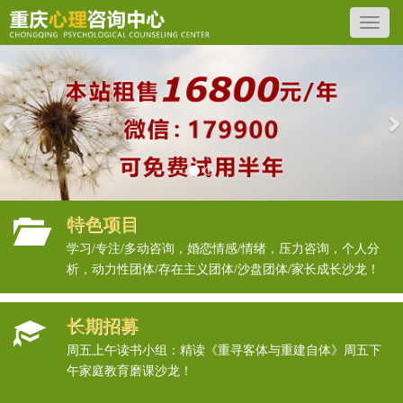
Previous
N
特色项目
学习/专注/多动咨询，婚恋情感/情绪，压力咨询，个人分
析，动力性团体/存在主义团体/沙盘团体/家长成长沙龙！
长期招募
周五上午读书小组：精读《重寻客体与重建自体》周五下
午家庭教育磨课沙龙！