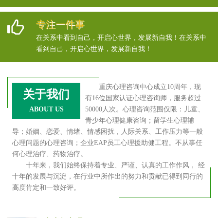
专注一件事
在关系中看到自己，开启心世界，发展新自我！在关系中
看到自己，开启心世界，发展新自我！
重庆心理咨询中心成立10周年，现
关于我们
有16位国家认证心理咨询师，服务超过
ABOUT US
50000人次。心理咨询范围仅限：儿童、
青少年心理健康咨询；留学生心理辅
导；婚姻、恋爱、情绪、情感困扰，人际关系、工作压力等一般
心理问题的心理咨询；企业EAP员工心理援助健工程。不从事任
何心理治疗、药物治疗。
十年来，我们始终保持着专业、严谨、认真的工作作风， 经
十年的发展与沉淀，在行业中所作出的努力和贡献已得到同行的
高度肯定和一致好评。