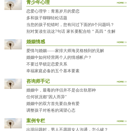
青少年心理
恋爱心理学：青葱岁月的爱恋
多和孩子聊聊轻松话题
当您的孩子犯错时，您有问过下面的8个问题吗？
别对复读生说这7句话 家长要配合给＂高四＂生解
婚姻情感
爱情与婚姻——家排大师海灵格独到的见解
婚姻中如何经营两个人的情感帐户？
不要过早锁定恋爱关系
幸福家庭必备的五个基本要素
咨询师手记
婚姻中，最毒的伴侣并不是会出轨那种
任何状况都“因人而异”
婚姻中的双方首先要自身有爱
调整孩子对爸爸的渴望心态
案例专栏
出现问题时，男人不愿跟女人沟通，怎么破？