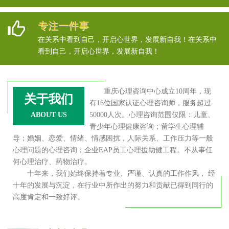
专注一件事
在关系中看到自己，开启心世界，发展新自我！在关系中
看到自己，开启心世界，发展新自我！
重庆心理咨询中心成立10周年，现
关于我们
有16位国家认证心理咨询师，服务超过
ABOUT US
50000人次。心理咨询范围仅限：儿童、
青少年心理健康咨询；留学生心理辅
导；婚姻、恋爱、情绪、情感困扰，人际关系、工作压力等一般
心理问题的心理咨询；企业EAP员工心理援助健工程。不从事任
何心理治疗、药物治疗。
十年来，我们始终保持着专业、严谨、认真的工作作风， 经
十年的发展与沉淀，在行业中所作出的努力和贡献已得到同行的
高度肯定和一致好评。