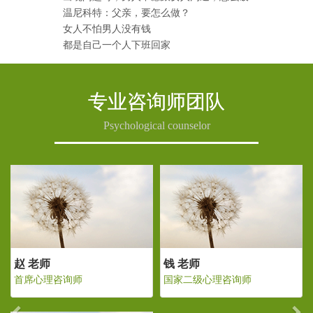
温尼科特：父亲，要怎么做？
女人不怕男人没有钱
都是自己一个人下班回家
专业咨询师团队
Psychological counselor
Previous
Ne
钱 老师
赵 老师
钱
国家二级心理咨询师
首席心理咨询师
国