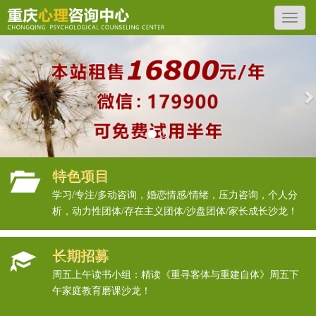
Previous
N
特色项目
学习/专注/多动咨询，婚恋情感/情绪，压力咨询，个人分
析，动力性团体/存在主义团体/沙盘团体/家长成长沙龙！
长期招募
周五上午读书小组：精读《重寻客体与重建自体》周五下
午家庭教育磨课沙龙！