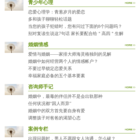
青少年心理
恋爱心理学：青葱岁月的爱恋
多和孩子聊聊轻松话题
当您的孩子犯错时，您有问过下面的8个问题吗？
别对复读生说这7句话 家长要配合给＂高四＂生解
婚姻情感
爱情与婚姻——家排大师海灵格独到的见解
婚姻中如何经营两个人的情感帐户？
不要过早锁定恋爱关系
幸福家庭必备的五个基本要素
咨询师手记
婚姻中，最毒的伴侣并不是会出轨那种
任何状况都“因人而异”
婚姻中的双方首先要自身有爱
调整孩子对爸爸的渴望心态
案例专栏
出现问题时，男人不愿跟女人沟通，怎么破？