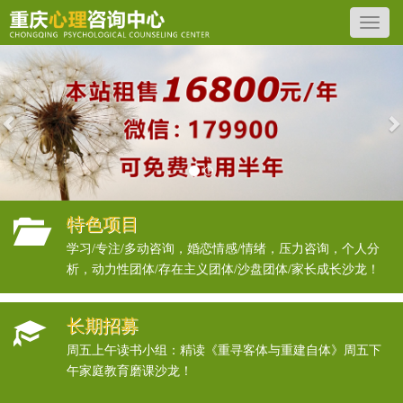
Previous
N
特色项目
学习/专注/多动咨询，婚恋情感/情绪，压力咨询，个人分
析，动力性团体/存在主义团体/沙盘团体/家长成长沙龙！
长期招募
周五上午读书小组：精读《重寻客体与重建自体》周五下
午家庭教育磨课沙龙！