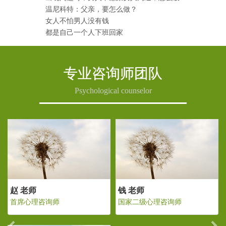
温尼科特：父亲，要怎么做？
女人不怕男人没有钱
都是自己一个人下班回家
专业咨询师团队
Psychological counselor
Previous
Ne
 老师
赵 老师
钱 老
家二级心理咨询师
首席心理咨询师
国家二