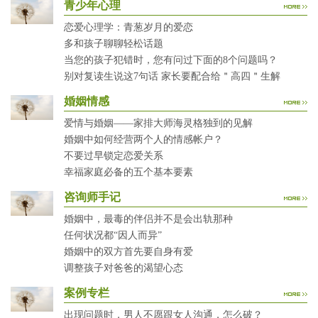
青少年心理
恋爱心理学：青葱岁月的爱恋
多和孩子聊聊轻松话题
当您的孩子犯错时，您有问过下面的8个问题吗？
别对复读生说这7句话 家长要配合给＂高四＂生解
婚姻情感
爱情与婚姻——家排大师海灵格独到的见解
婚姻中如何经营两个人的情感帐户？
不要过早锁定恋爱关系
幸福家庭必备的五个基本要素
咨询师手记
婚姻中，最毒的伴侣并不是会出轨那种
任何状况都“因人而异”
婚姻中的双方首先要自身有爱
调整孩子对爸爸的渴望心态
案例专栏
出现问题时，男人不愿跟女人沟通，怎么破？