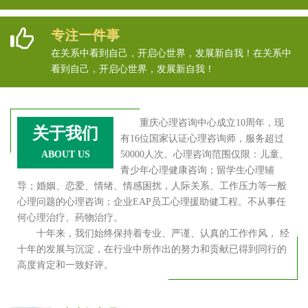
专注一件事
在关系中看到自己，开启心世界，发展新自我！在关系中
看到自己，开启心世界，发展新自我！
重庆心理咨询中心成立10周年，现
关于我们
有16位国家认证心理咨询师，服务超过
ABOUT US
50000人次。心理咨询范围仅限：儿童、
青少年心理健康咨询；留学生心理辅
导；婚姻、恋爱、情绪、情感困扰，人际关系、工作压力等一般
心理问题的心理咨询；企业EAP员工心理援助健工程。不从事任
何心理治疗、药物治疗。
十年来，我们始终保持着专业、严谨、认真的工作作风， 经
十年的发展与沉淀，在行业中所作出的努力和贡献已得到同行的
高度肯定和一致好评。