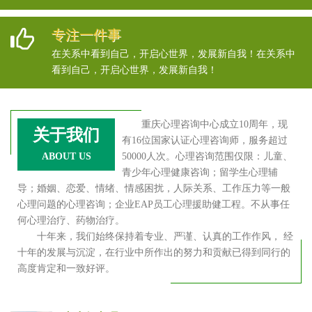
专注一件事
在关系中看到自己，开启心世界，发展新自我！在关系中
看到自己，开启心世界，发展新自我！
重庆心理咨询中心成立10周年，现
关于我们
有16位国家认证心理咨询师，服务超过
ABOUT US
50000人次。心理咨询范围仅限：儿童、
青少年心理健康咨询；留学生心理辅
导；婚姻、恋爱、情绪、情感困扰，人际关系、工作压力等一般
心理问题的心理咨询；企业EAP员工心理援助健工程。不从事任
何心理治疗、药物治疗。
十年来，我们始终保持着专业、严谨、认真的工作作风， 经
十年的发展与沉淀，在行业中所作出的努力和贡献已得到同行的
高度肯定和一致好评。