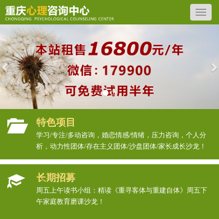
Previous
N
特色项目
学习/专注/多动咨询，婚恋情感/情绪，压力咨询，个人分
析，动力性团体/存在主义团体/沙盘团体/家长成长沙龙！
长期招募
周五上午读书小组：精读《重寻客体与重建自体》周五下
午家庭教育磨课沙龙！