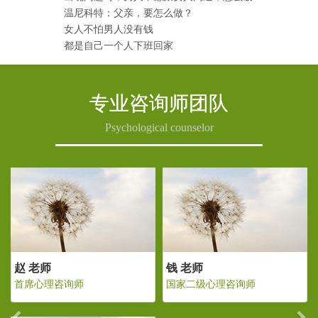
温尼科特：父亲，要怎么做？
女人不怕男人没有钱
都是自己一个人下班回家
专业咨询师团队
Psychological counselor
Previous
Ne
 老师
赵 老师
钱 老
家二级心理咨询师
首席心理咨询师
国家二