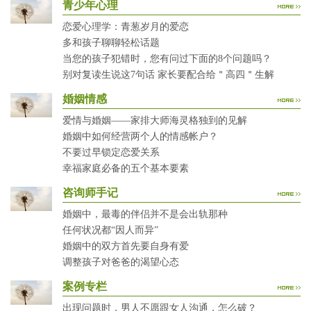
青少年心理
恋爱心理学：青葱岁月的爱恋
多和孩子聊聊轻松话题
当您的孩子犯错时，您有问过下面的8个问题吗？
别对复读生说这7句话 家长要配合给＂高四＂生解
婚姻情感
爱情与婚姻——家排大师海灵格独到的见解
婚姻中如何经营两个人的情感帐户？
不要过早锁定恋爱关系
幸福家庭必备的五个基本要素
咨询师手记
婚姻中，最毒的伴侣并不是会出轨那种
任何状况都“因人而异”
婚姻中的双方首先要自身有爱
调整孩子对爸爸的渴望心态
案例专栏
出现问题时，男人不愿跟女人沟通，怎么破？