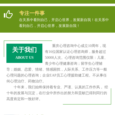
专注一件事
在关系中看到自己，开启心世界，发展新自我！在关系中
看到自己，开启心世界，发展新自我！
重庆心理咨询中心成立10周年，现
关于我们
有16位国家认证心理咨询师，服务超过
ABOUT US
50000人次。心理咨询范围仅限：儿童、
青少年心理健康咨询；留学生心理辅
导；婚姻、恋爱、情绪、情感困扰，人际关系、工作压力等一般
心理问题的心理咨询；企业EAP员工心理援助健工程。不从事任
何心理治疗、药物治疗。
十年来，我们始终保持着专业、严谨、认真的工作作风， 经
十年的发展与沉淀，在行业中所作出的努力和贡献已得到同行的
高度肯定和一致好评。