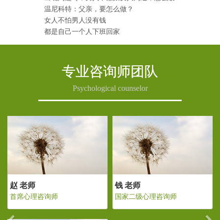
温尼科特：父亲，要怎么做？
女人不怕男人没有钱
都是自己一个人下班回家
专业咨询师团队
Psychological counselor
Previous
Ne
老师
赵 老师
钱 老师
二级心理咨询师
首席心理咨询师
国家二级