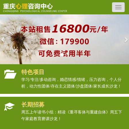
Previous
N
特色项目
学习/专注/多动咨询，婚恋情感/情绪，压力咨询，个人分
析，动力性团体/存在主义团体/沙盘团体/家长成长沙龙！
长期招募
周五上午读书小组：精读《重寻客体与重建自体》周五下
午家庭教育磨课沙龙！