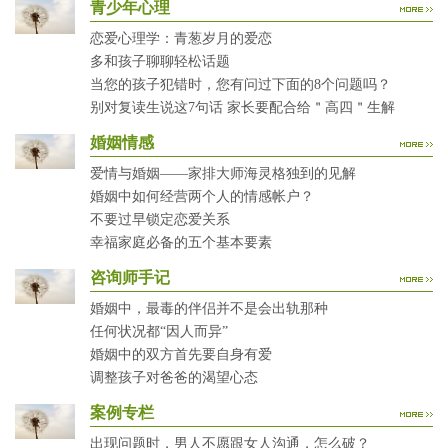
青少年心理
恋爱心理学：青葱岁月的爱恋
多和孩子聊聊轻松话题
当您的孩子犯错时，您有问过下面的8个问题吗？
别对复读生说这7句话 家长要配合给＂高四＂生解
婚姻情感
爱情与婚姻——家排大师海灵格独到的见解
婚姻中如何经营两个人的情感帐户？
不要过早锁定恋爱关系
幸福家庭必备的五个基本要素
咨询师手记
婚姻中，最毒的伴侣并不是会出轨那种
任何状况都“因人而异”
婚姻中的双方首先要自身有爱
调整孩子对爸爸的渴望心态
案例专栏
出现问题时，男人不愿跟女人沟通，怎么破？