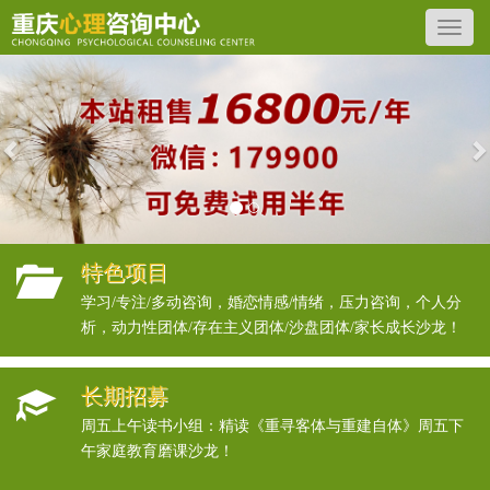
Previous
N
特色项目
学习/专注/多动咨询，婚恋情感/情绪，压力咨询，个人分
析，动力性团体/存在主义团体/沙盘团体/家长成长沙龙！
长期招募
周五上午读书小组：精读《重寻客体与重建自体》周五下
午家庭教育磨课沙龙！