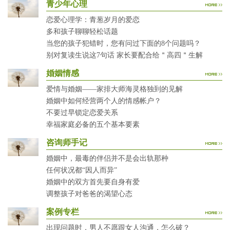
青少年心理
恋爱心理学：青葱岁月的爱恋
多和孩子聊聊轻松话题
当您的孩子犯错时，您有问过下面的8个问题吗？
别对复读生说这7句话 家长要配合给＂高四＂生解
婚姻情感
爱情与婚姻——家排大师海灵格独到的见解
婚姻中如何经营两个人的情感帐户？
不要过早锁定恋爱关系
幸福家庭必备的五个基本要素
咨询师手记
婚姻中，最毒的伴侣并不是会出轨那种
任何状况都“因人而异”
婚姻中的双方首先要自身有爱
调整孩子对爸爸的渴望心态
案例专栏
出现问题时，男人不愿跟女人沟通，怎么破？