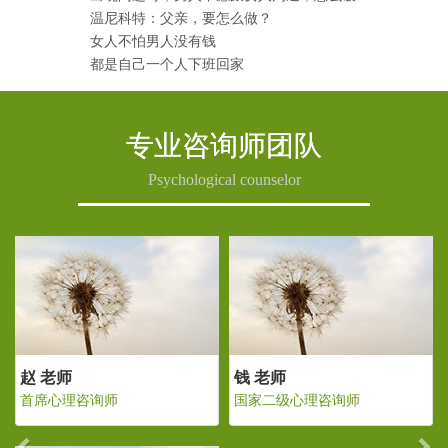
温尼科特：父亲，要怎么做？
女人不怕男人没有钱
都是自己一个人下班回家
专业咨询师团队
Psychological counselor
Previous
Ne
 老师
赵 老师
钱 老
家二级心理咨询师
首席心理咨询师
国家二