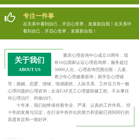
专注一件事
在关系中看到自己，开启心世界，发展新自我！在关系中
看到自己，开启心世界，发展新自我！
重庆心理咨询中心成立10周年，现
关于我们
有16位国家认证心理咨询师，服务超过
ABOUT US
50000人次。心理咨询范围仅限：儿童、
青少年心理健康咨询；留学生心理辅
导；婚姻、恋爱、情绪、情感困扰，人际关系、工作压力等一般
心理问题的心理咨询；企业EAP员工心理援助健工程。不从事任
何心理治疗、药物治疗。
十年来，我们始终保持着专业、严谨、认真的工作作风， 经
十年的发展与沉淀，在行业中所作出的努力和贡献已得到同行的
高度肯定和一致好评。