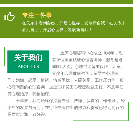
专注一件事
在关系中看到自己，开启心世界，发展新自我！在关系中
看到自己，开启心世界，发展新自我！
重庆心理咨询中心成立10周年，现
关于我们
有16位国家认证心理咨询师，服务超过
ABOUT US
50000人次。心理咨询范围仅限：儿童、
青少年心理健康咨询；留学生心理辅
导；婚姻、恋爱、情绪、情感困扰，人际关系、工作压力等一般
心理问题的心理咨询；企业EAP员工心理援助健工程。不从事任
何心理治疗、药物治疗。
十年来，我们始终保持着专业、严谨、认真的工作作风， 经
十年的发展与沉淀，在行业中所作出的努力和贡献已得到同行的
高度肯定和一致好评。