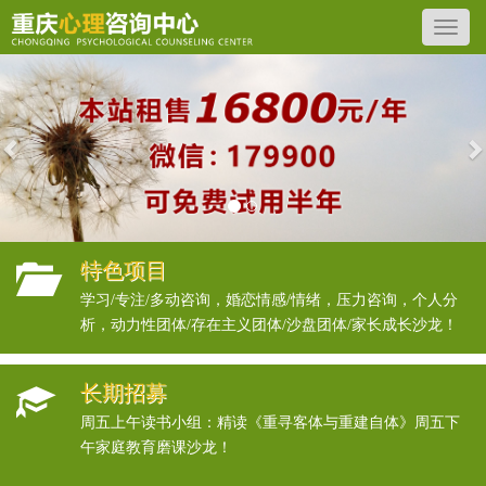
Previous
N
特色项目
学习/专注/多动咨询，婚恋情感/情绪，压力咨询，个人分
析，动力性团体/存在主义团体/沙盘团体/家长成长沙龙！
长期招募
周五上午读书小组：精读《重寻客体与重建自体》周五下
午家庭教育磨课沙龙！