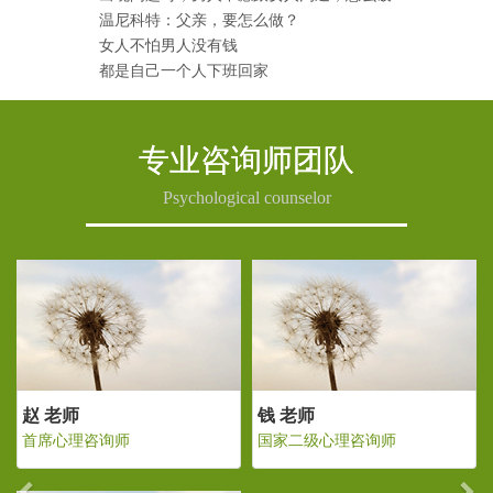
温尼科特：父亲，要怎么做？
女人不怕男人没有钱
都是自己一个人下班回家
专业咨询师团队
Psychological counselor
Previous
Ne
 老师
赵 老师
钱 老
家二级心理咨询师
首席心理咨询师
国家二