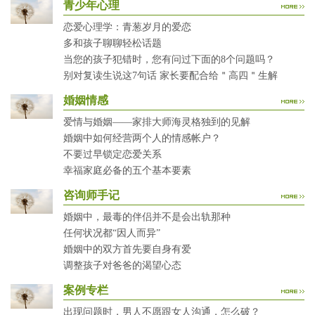
青少年心理
恋爱心理学：青葱岁月的爱恋
多和孩子聊聊轻松话题
当您的孩子犯错时，您有问过下面的8个问题吗？
别对复读生说这7句话 家长要配合给＂高四＂生解
婚姻情感
爱情与婚姻——家排大师海灵格独到的见解
婚姻中如何经营两个人的情感帐户？
不要过早锁定恋爱关系
幸福家庭必备的五个基本要素
咨询师手记
婚姻中，最毒的伴侣并不是会出轨那种
任何状况都“因人而异”
婚姻中的双方首先要自身有爱
调整孩子对爸爸的渴望心态
案例专栏
出现问题时，男人不愿跟女人沟通，怎么破？