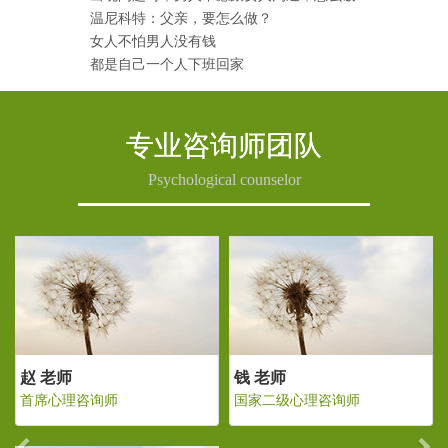
温尼科特：父亲，要怎么做？
女人不怕男人没有钱
都是自己一个人下班回家
专业咨询师团队
Psychological counselor
Previous
Ne
老师
赵 老师
钱 老师
二级心理咨询师
首席心理咨询师
国家二级