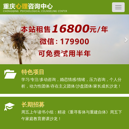
Previous
N
特色项目
学习/专注/多动咨询，婚恋情感/情绪，压力咨询，个人分
析，动力性团体/存在主义团体/沙盘团体/家长成长沙龙！
长期招募
周五上午读书小组：精读《重寻客体与重建自体》周五下
午家庭教育磨课沙龙！