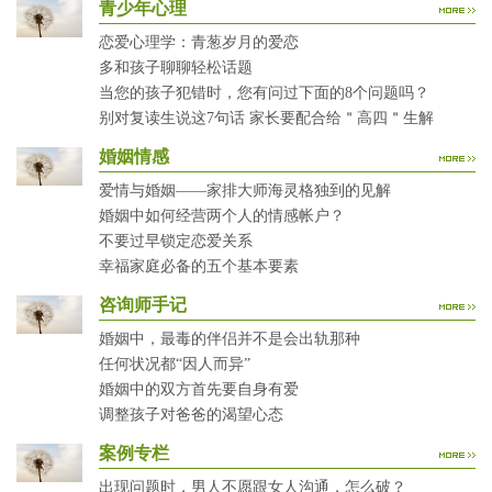
青少年心理
恋爱心理学：青葱岁月的爱恋
多和孩子聊聊轻松话题
当您的孩子犯错时，您有问过下面的8个问题吗？
别对复读生说这7句话 家长要配合给＂高四＂生解
婚姻情感
爱情与婚姻——家排大师海灵格独到的见解
婚姻中如何经营两个人的情感帐户？
不要过早锁定恋爱关系
幸福家庭必备的五个基本要素
咨询师手记
婚姻中，最毒的伴侣并不是会出轨那种
任何状况都“因人而异”
婚姻中的双方首先要自身有爱
调整孩子对爸爸的渴望心态
案例专栏
出现问题时，男人不愿跟女人沟通，怎么破？