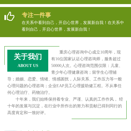
专注一件事
在关系中看到自己，开启心世界，发展新自我！在关系中
看到自己，开启心世界，发展新自我！
重庆心理咨询中心成立10周年，现
关于我们
有16位国家认证心理咨询师，服务超过
ABOUT US
50000人次。心理咨询范围仅限：儿童、
青少年心理健康咨询；留学生心理辅
导；婚姻、恋爱、情绪、情感困扰，人际关系、工作压力等一般
心理问题的心理咨询；企业EAP员工心理援助健工程。不从事任
何心理治疗、药物治疗。
十年来，我们始终保持着专业、严谨、认真的工作作风， 经
十年的发展与沉淀，在行业中所作出的努力和贡献已得到同行的
高度肯定和一致好评。