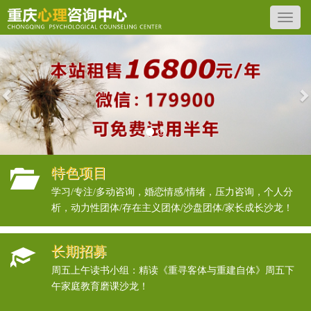
Previous
N
特色项目
学习/专注/多动咨询，婚恋情感/情绪，压力咨询，个人分
析，动力性团体/存在主义团体/沙盘团体/家长成长沙龙！
长期招募
周五上午读书小组：精读《重寻客体与重建自体》周五下
午家庭教育磨课沙龙！