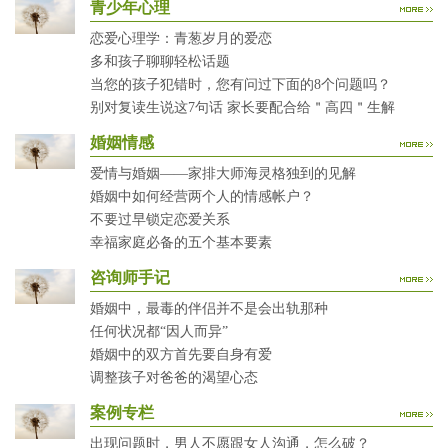
青少年心理
恋爱心理学：青葱岁月的爱恋
多和孩子聊聊轻松话题
当您的孩子犯错时，您有问过下面的8个问题吗？
别对复读生说这7句话 家长要配合给＂高四＂生解
婚姻情感
爱情与婚姻——家排大师海灵格独到的见解
婚姻中如何经营两个人的情感帐户？
不要过早锁定恋爱关系
幸福家庭必备的五个基本要素
咨询师手记
婚姻中，最毒的伴侣并不是会出轨那种
任何状况都“因人而异”
婚姻中的双方首先要自身有爱
调整孩子对爸爸的渴望心态
案例专栏
出现问题时，男人不愿跟女人沟通，怎么破？