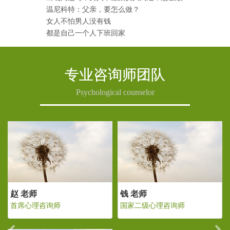
温尼科特：父亲，要怎么做？
女人不怕男人没有钱
都是自己一个人下班回家
专业咨询师团队
Psychological counselor
Previous
Ne
钱 老师
赵 老师
国家二级心理咨询师
首席心理咨询师