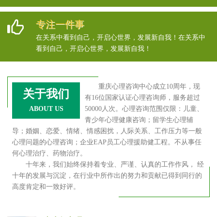
专注一件事
在关系中看到自己，开启心世界，发展新自我！在关系中
看到自己，开启心世界，发展新自我！
重庆心理咨询中心成立10周年，现
关于我们
有16位国家认证心理咨询师，服务超过
ABOUT US
50000人次。心理咨询范围仅限：儿童、
青少年心理健康咨询；留学生心理辅
导；婚姻、恋爱、情绪、情感困扰，人际关系、工作压力等一般
心理问题的心理咨询；企业EAP员工心理援助健工程。不从事任
何心理治疗、药物治疗。
十年来，我们始终保持着专业、严谨、认真的工作作风， 经
十年的发展与沉淀，在行业中所作出的努力和贡献已得到同行的
高度肯定和一致好评。