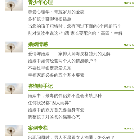
青少年心理
恋爱心理学：青葱岁月的爱恋
多和孩子聊聊轻松话题
当您的孩子犯错时，您有问过下面的8个问题吗？
别对复读生说这7句话 家长要配合给＂高四＂生解
婚姻情感
爱情与婚姻——家排大师海灵格独到的见解
婚姻中如何经营两个人的情感帐户？
不要过早锁定恋爱关系
幸福家庭必备的五个基本要素
咨询师手记
婚姻中，最毒的伴侣并不是会出轨那种
任何状况都“因人而异”
婚姻中的双方首先要自身有爱
调整孩子对爸爸的渴望心态
案例专栏
出现问题时，男人不愿跟女人沟通，怎么破？