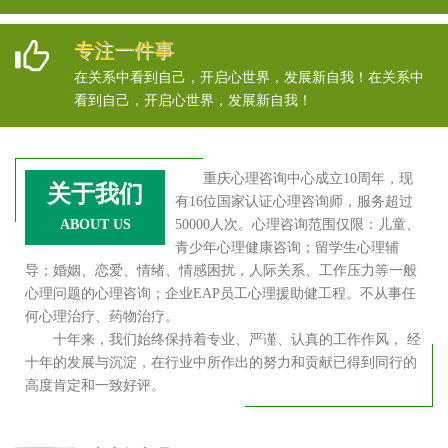
专注一件事
在关系中看到自己，开启心世界，发展新自我！在关系中
看到自己，开启心世界，发展新自我！
重庆心理咨询中心成立10周年，现
关于我们
有16位国家认证心理咨询师，服务超过
ABOUT US
50000人次。心理咨询范围仅限：儿童、
青少年心理健康咨询；留学生心理辅
导；婚姻、恋爱、情绪、情感困扰，人际关系、工作压力等一般
心理问题的心理咨询；企业EAP员工心理援助健工程。不从事任
何心理治疗、药物治疗。
十年来，我们始终保持着专业、严谨、认真的工作作风， 经
十年的发展与沉淀，在行业中所作出的努力和贡献已得到同行的
高度肯定和一致好评。