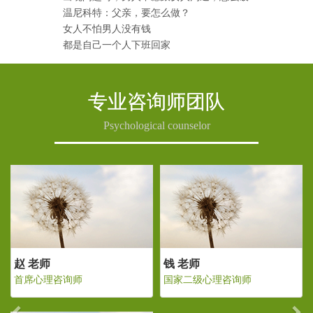
温尼科特：父亲，要怎么做？
女人不怕男人没有钱
都是自己一个人下班回家
专业咨询师团队
Psychological counselor
Previous
Ne
 老师
赵 老师
钱 老
家二级心理咨询师
首席心理咨询师
国家二