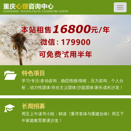
Previous
N
特色项目
学习/专注/多动咨询，婚恋情感/情绪，压力咨询，个人分
析，动力性团体/存在主义团体/沙盘团体/家长成长沙龙！
长期招募
周五上午读书小组：精读《重寻客体与重建自体》周五下
午家庭教育磨课沙龙！