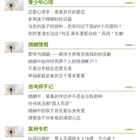
青少年心理
恋爱心理学：青葱岁月的爱恋
多和孩子聊聊轻松话题
当您的孩子犯错时，您有问过下面的8个问题吗？
别对复读生说这7句话 家长要配合给＂高四＂生解
婚姻情感
爱情与婚姻——家排大师海灵格独到的见解
婚姻中如何经营两个人的情感帐户？
不要过早锁定恋爱关系
幸福家庭必备的五个基本要素
咨询师手记
婚姻中，最毒的伴侣并不是会出轨那种
任何状况都“因人而异”
婚姻中的双方首先要自身有爱
调整孩子对爸爸的渴望心态
案例专栏
出现问题时，男人不愿跟女人沟通，怎么破？