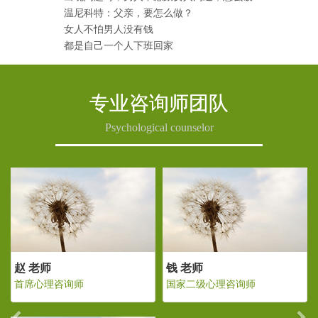
温尼科特：父亲，要怎么做？
女人不怕男人没有钱
都是自己一个人下班回家
专业咨询师团队
Psychological counselor
Previous
Ne
 老师
赵 老师
钱 老
家二级心理咨询师
首席心理咨询师
国家二