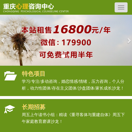
Previous
N
特色项目
学习/专注/多动咨询，婚恋情感/情绪，压力咨询，个人分
析，动力性团体/存在主义团体/沙盘团体/家长成长沙龙！
长期招募
周五上午读书小组：精读《重寻客体与重建自体》周五下
午家庭教育磨课沙龙！