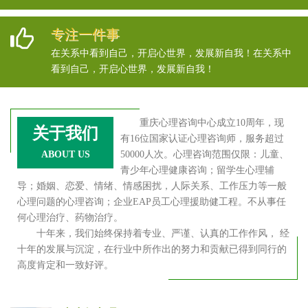
专注一件事
在关系中看到自己，开启心世界，发展新自我！在关系中
看到自己，开启心世界，发展新自我！
重庆心理咨询中心成立10周年，现
关于我们
有16位国家认证心理咨询师，服务超过
ABOUT US
50000人次。心理咨询范围仅限：儿童、
青少年心理健康咨询；留学生心理辅
导；婚姻、恋爱、情绪、情感困扰，人际关系、工作压力等一般
心理问题的心理咨询；企业EAP员工心理援助健工程。不从事任
何心理治疗、药物治疗。
十年来，我们始终保持着专业、严谨、认真的工作作风， 经
十年的发展与沉淀，在行业中所作出的努力和贡献已得到同行的
高度肯定和一致好评。