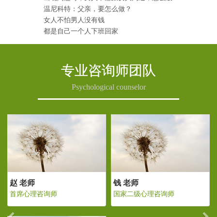
温尼科特：父亲，要怎么做？
女人不怕男人没有钱
都是自己一个人下班回家
专业咨询师团队
Psychological counselor
Previous
Ne
老师
赵 老师
钱 老师
二级心理咨询师
首席心理咨询师
国家二级