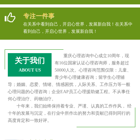
专注一件事
在关系中看到自己，开启心世界，发展新自我！在关系中
看到自己，开启心世界，发展新自我！
重庆心理咨询中心成立10周年，现
关于我们
有16位国家认证心理咨询师，服务超过
ABOUT US
50000人次。心理咨询范围仅限：儿童、
青少年心理健康咨询；留学生心理辅
导；婚姻、恋爱、情绪、情感困扰，人际关系、工作压力等一般
心理问题的心理咨询；企业EAP员工心理援助健工程。不从事任
何心理治疗、药物治疗。
十年来，我们始终保持着专业、严谨、认真的工作作风， 经
十年的发展与沉淀，在行业中所作出的努力和贡献已得到同行的
高度肯定和一致好评。