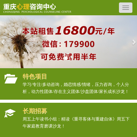
Previous
N
特色项目
学习/专注/多动咨询，婚恋情感/情绪，压力咨询，个人分
析，动力性团体/存在主义团体/沙盘团体/家长成长沙龙！
长期招募
周五上午读书小组：精读《重寻客体与重建自体》周五下
午家庭教育磨课沙龙！