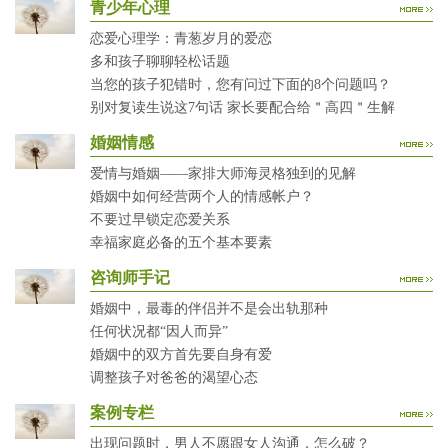
青少年心理
恋爱心理学：青葱岁月的爱恋
多和孩子聊聊轻松话题
当您的孩子犯错时，您有问过下面的8个问题吗？
别对复读生说这7句话 家长要配合给＂高四＂生解
婚姻情感
爱情与婚姻——家排大师海灵格独到的见解
婚姻中如何经营两个人的情感帐户？
不要过早锁定恋爱关系
幸福家庭必备的五个基本要素
咨询师手记
婚姻中，最毒的伴侣并不是会出轨那种
任何状况都“因人而异”
婚姻中的双方首先要自身有爱
调整孩子对爸爸的渴望心态
案例专栏
出现问题时，男人不愿跟女人沟通，怎么破？