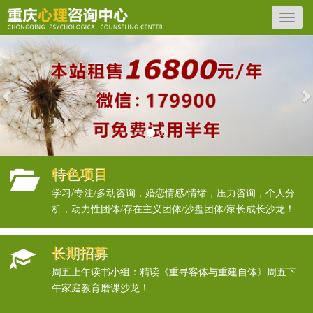
Previous
N
特色项目
学习/专注/多动咨询，婚恋情感/情绪，压力咨询，个人分
析，动力性团体/存在主义团体/沙盘团体/家长成长沙龙！
长期招募
周五上午读书小组：精读《重寻客体与重建自体》周五下
午家庭教育磨课沙龙！