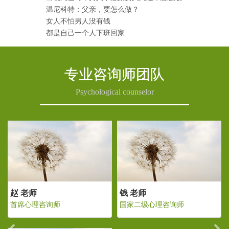
温尼科特：父亲，要怎么做？
女人不怕男人没有钱
都是自己一个人下班回家
专业咨询师团队
Psychological counselor
Previous
Ne
老师
赵 老师
钱 老师
二级心理咨询师
首席心理咨询师
国家二级