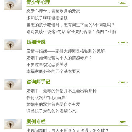
青少年心理
恋爱心理学：青葱岁月的爱恋
多和孩子聊聊轻松话题
当您的孩子犯错时，您有问过下面的8个问题吗？
别对复读生说这7句话 家长要配合给＂高四＂生解
婚姻情感
爱情与婚姻——家排大师海灵格独到的见解
婚姻中如何经营两个人的情感帐户？
不要过早锁定恋爱关系
幸福家庭必备的五个基本要素
咨询师手记
婚姻中，最毒的伴侣并不是会出轨那种
任何状况都“因人而异”
婚姻中的双方首先要自身有爱
调整孩子对爸爸的渴望心态
案例专栏
出现问题时，男人不愿跟女人沟通，怎么破？