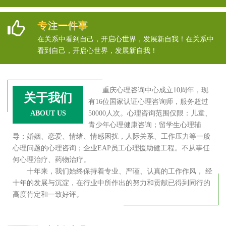
专注一件事
在关系中看到自己，开启心世界，发展新自我！在关系中
看到自己，开启心世界，发展新自我！
重庆心理咨询中心成立10周年，现
关于我们
有16位国家认证心理咨询师，服务超过
ABOUT US
50000人次。心理咨询范围仅限：儿童、
青少年心理健康咨询；留学生心理辅
导；婚姻、恋爱、情绪、情感困扰，人际关系、工作压力等一般
心理问题的心理咨询；企业EAP员工心理援助健工程。不从事任
何心理治疗、药物治疗。
十年来，我们始终保持着专业、严谨、认真的工作作风， 经
十年的发展与沉淀，在行业中所作出的努力和贡献已得到同行的
高度肯定和一致好评。