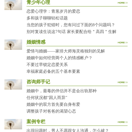
青少年心理
恋爱心理学：青葱岁月的爱恋
多和孩子聊聊轻松话题
当您的孩子犯错时，您有问过下面的8个问题吗？
别对复读生说这7句话 家长要配合给＂高四＂生解
婚姻情感
爱情与婚姻——家排大师海灵格独到的见解
婚姻中如何经营两个人的情感帐户？
不要过早锁定恋爱关系
幸福家庭必备的五个基本要素
咨询师手记
婚姻中，最毒的伴侣并不是会出轨那种
任何状况都“因人而异”
婚姻中的双方首先要自身有爱
调整孩子对爸爸的渴望心态
案例专栏
出现问题时，男人不愿跟女人沟通，怎么破？