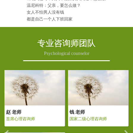
温尼科特：父亲，要怎么做？
女人不怕男人没有钱
都是自己一个人下班回家
专业咨询师团队
Psychological counselor
Previous
Ne
钱 老师
赵 老师
国家二级心理咨询师
首席心理咨询师