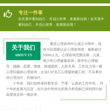
专注一件事
在关系中看到自己，开启心世界，发展新自我！在关系中
看到自己，开启心世界，发展新自我！
重庆心理咨询中心成立10周年，现
关于我们
有16位国家认证心理咨询师，服务超过
ABOUT US
50000人次。心理咨询范围仅限：儿童、
青少年心理健康咨询；留学生心理辅
导；婚姻、恋爱、情绪、情感困扰，人际关系、工作压力等一般
心理问题的心理咨询；企业EAP员工心理援助健工程。不从事任
何心理治疗、药物治疗。
十年来，我们始终保持着专业、严谨、认真的工作作风， 经
十年的发展与沉淀，在行业中所作出的努力和贡献已得到同行的
高度肯定和一致好评。