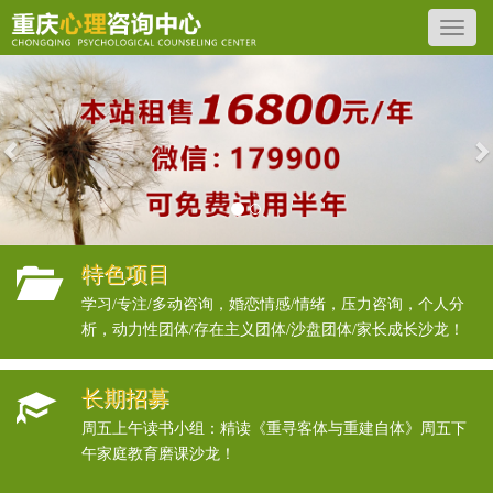
Previous
N
特色项目
学习/专注/多动咨询，婚恋情感/情绪，压力咨询，个人分
析，动力性团体/存在主义团体/沙盘团体/家长成长沙龙！
长期招募
周五上午读书小组：精读《重寻客体与重建自体》周五下
午家庭教育磨课沙龙！