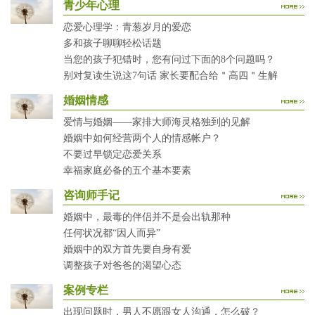
青少年心理
恋爱心理学：青葱岁月的爱恋
多和孩子聊聊轻松话题
当您的孩子犯错时，您有问过下面的8个问题吗？
别对复读生说这7句话 家长要配合给＂高四＂生解
婚姻情感
爱情与婚姻——家排大师海灵格独到的见解
婚姻中如何经营两个人的情感帐户？
不要过早锁定恋爱关系
幸福家庭必备的五个基本要素
咨询师手记
婚姻中，最毒的伴侣并不是会出轨那种
任何状况都“因人而异”
婚姻中的双方首先要自身有爱
调整孩子对爸爸的渴望心态
案例专栏
出现问题时，男人不愿跟女人沟通，怎么破？