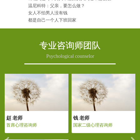
温尼科特：父亲，要怎么做？
女人不怕男人没有钱
都是自己一个人下班回家
专业咨询师团队
Psychological counselor
Previous
Ne
钱 老师
赵 老师
国家二级心理咨询师
首席心理咨询师