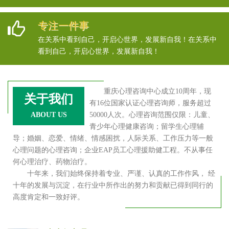
专注一件事
在关系中看到自己，开启心世界，发展新自我！在关系中
看到自己，开启心世界，发展新自我！
重庆心理咨询中心成立10周年，现
关于我们
有16位国家认证心理咨询师，服务超过
ABOUT US
50000人次。心理咨询范围仅限：儿童、
青少年心理健康咨询；留学生心理辅
导；婚姻、恋爱、情绪、情感困扰，人际关系、工作压力等一般
心理问题的心理咨询；企业EAP员工心理援助健工程。不从事任
何心理治疗、药物治疗。
十年来，我们始终保持着专业、严谨、认真的工作作风， 经
十年的发展与沉淀，在行业中所作出的努力和贡献已得到同行的
高度肯定和一致好评。