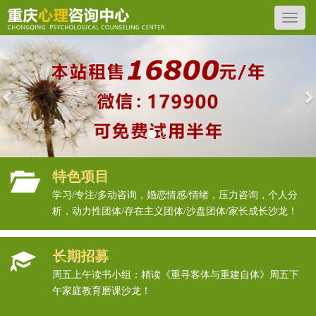
Previous
N
特色项目
学习/专注/多动咨询，婚恋情感/情绪，压力咨询，个人分
析，动力性团体/存在主义团体/沙盘团体/家长成长沙龙！
长期招募
周五上午读书小组：精读《重寻客体与重建自体》周五下
午家庭教育磨课沙龙！