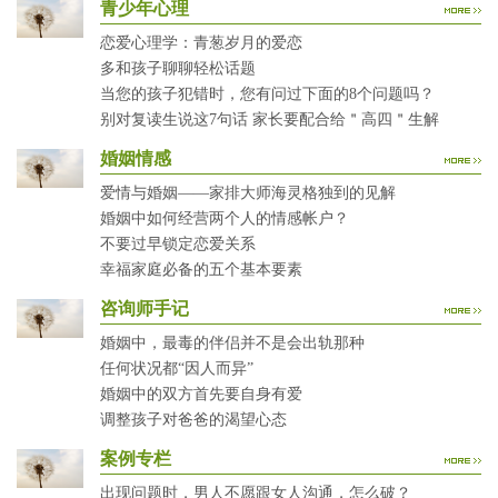
青少年心理
恋爱心理学：青葱岁月的爱恋
多和孩子聊聊轻松话题
当您的孩子犯错时，您有问过下面的8个问题吗？
别对复读生说这7句话 家长要配合给＂高四＂生解
婚姻情感
爱情与婚姻——家排大师海灵格独到的见解
婚姻中如何经营两个人的情感帐户？
不要过早锁定恋爱关系
幸福家庭必备的五个基本要素
咨询师手记
婚姻中，最毒的伴侣并不是会出轨那种
任何状况都“因人而异”
婚姻中的双方首先要自身有爱
调整孩子对爸爸的渴望心态
案例专栏
出现问题时，男人不愿跟女人沟通，怎么破？