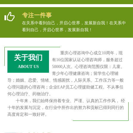
专注一件事
在关系中看到自己，开启心世界，发展新自我！在关系中
看到自己，开启心世界，发展新自我！
重庆心理咨询中心成立10周年，现
关于我们
有16位国家认证心理咨询师，服务超过
ABOUT US
50000人次。心理咨询范围仅限：儿童、
青少年心理健康咨询；留学生心理辅
导；婚姻、恋爱、情绪、情感困扰，人际关系、工作压力等一般
心理问题的心理咨询；企业EAP员工心理援助健工程。不从事任
何心理治疗、药物治疗。
十年来，我们始终保持着专业、严谨、认真的工作作风， 经
十年的发展与沉淀，在行业中所作出的努力和贡献已得到同行的
高度肯定和一致好评。