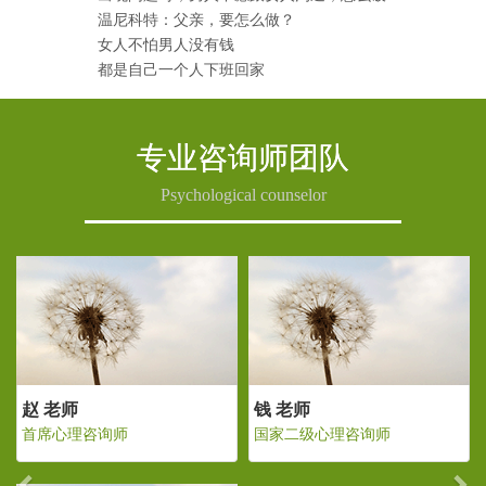
温尼科特：父亲，要怎么做？
女人不怕男人没有钱
都是自己一个人下班回家
专业咨询师团队
Psychological counselor
Previous
Ne
赵 老师
钱 老师
级心理咨询师
首席心理咨询师
国家二级心