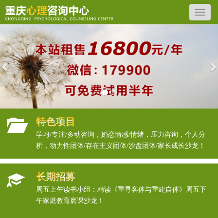
Previous
N
特色项目
学习/专注/多动咨询，婚恋情感/情绪，压力咨询，个人分
析，动力性团体/存在主义团体/沙盘团体/家长成长沙龙！
长期招募
周五上午读书小组：精读《重寻客体与重建自体》周五下
午家庭教育磨课沙龙！