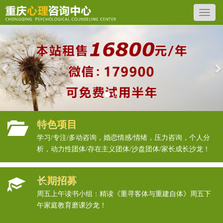
Previous
N
特色项目
学习/专注/多动咨询，婚恋情感/情绪，压力咨询，个人分
析，动力性团体/存在主义团体/沙盘团体/家长成长沙龙！
长期招募
周五上午读书小组：精读《重寻客体与重建自体》周五下
午家庭教育磨课沙龙！