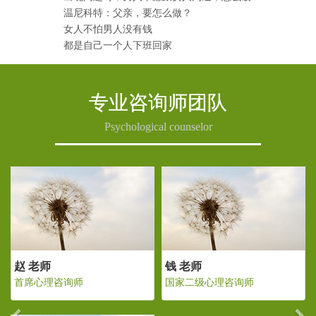
温尼科特：父亲，要怎么做？
女人不怕男人没有钱
都是自己一个人下班回家
专业咨询师团队
Psychological counselor
Previous
Ne
赵 老师
钱 老师
级心理咨询师
首席心理咨询师
国家二级心