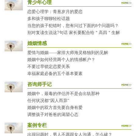
青少年心理
恋爱心理学：青葱岁月的爱恋
多和孩子聊聊轻松话题
当您的孩子犯错时，您有问过下面的8个问题吗？
别对复读生说这7句话 家长要配合给＂高四＂生解
婚姻情感
爱情与婚姻——家排大师海灵格独到的见解
婚姻中如何经营两个人的情感帐户？
不要过早锁定恋爱关系
幸福家庭必备的五个基本要素
咨询师手记
婚姻中，最毒的伴侣并不是会出轨那种
任何状况都“因人而异”
婚姻中的双方首先要自身有爱
调整孩子对爸爸的渴望心态
案例专栏
出现问题时，男人不愿跟女人沟通，怎么破？