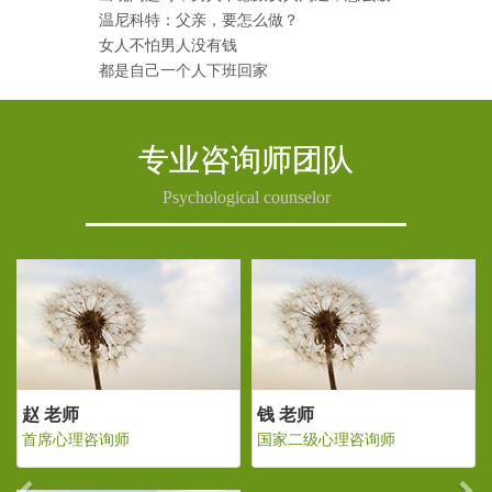
温尼科特：父亲，要怎么做？
女人不怕男人没有钱
都是自己一个人下班回家
专业咨询师团队
Psychological counselor
Previous
Ne
老师
赵 老师
钱 老师
二级心理咨询师
首席心理咨询师
国家二级