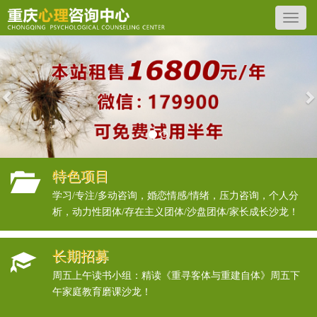
Previous
N
特色项目
学习/专注/多动咨询，婚恋情感/情绪，压力咨询，个人分
析，动力性团体/存在主义团体/沙盘团体/家长成长沙龙！
长期招募
周五上午读书小组：精读《重寻客体与重建自体》周五下
午家庭教育磨课沙龙！