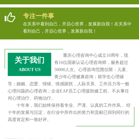
专注一件事
在关系中看到自己，开启心世界，发展新自我！在关系中
看到自己，开启心世界，发展新自我！
重庆心理咨询中心成立10周年，现
关于我们
有16位国家认证心理咨询师，服务超过
ABOUT US
50000人次。心理咨询范围仅限：儿童、
青少年心理健康咨询；留学生心理辅
导；婚姻、恋爱、情绪、情感困扰，人际关系、工作压力等一般
心理问题的心理咨询；企业EAP员工心理援助健工程。不从事任
何心理治疗、药物治疗。
十年来，我们始终保持着专业、严谨、认真的工作作风， 经
十年的发展与沉淀，在行业中所作出的努力和贡献已得到同行的
高度肯定和一致好评。