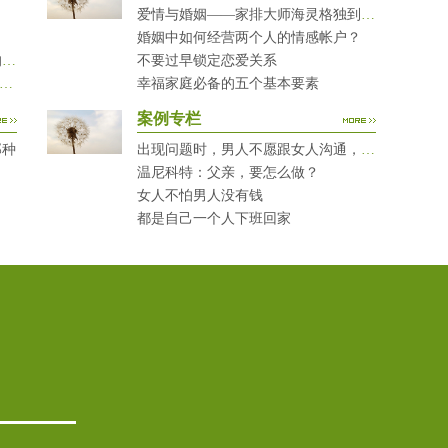
爱情与婚姻——家排大师海灵格独到的见解
婚姻中如何经营两个人的情感帐户？
当您的孩子犯错时，您有问过下面的8个问题吗？
不要过早锁定恋爱关系
对复读生说这7句话 家长要配合给＂高四＂生解
幸福家庭必备的五个基本要素
案例专栏
那种
出现问题时，男人不愿跟女人沟通，怎么破？
温尼科特：父亲，要怎么做？
女人不怕男人没有钱
都是自己一个人下班回家