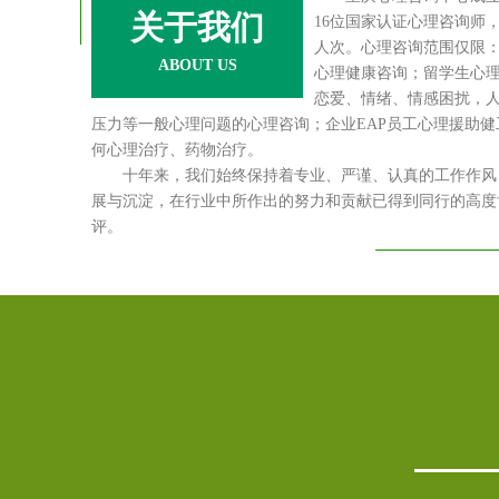
关于我们
16位国家认证心理咨询师，服
人次。心理咨询范围仅限
ABOUT US
心理健康咨询；留学生心
恋爱、情绪、情感困扰，
压力等一般心理问题的心理咨询；企业EAP员工心理援助
何心理治疗、药物治疗。
十年来，我们始终保持着专业、严谨、认真的工作作风，
展与沉淀，在行业中所作出的努力和贡献已得到同行的高度
评。