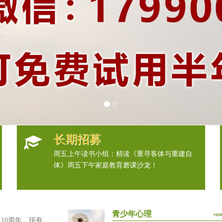
长期招募
周五上午读书小组：精读《重寻客体与重建自
体》周五下午家庭教育磨课沙龙！
青少年心理
0周年，现有