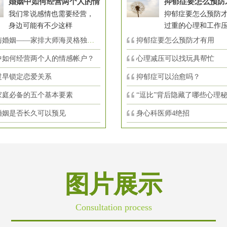
婚姻中如何经营两个人的情
抑郁症要怎么预防
我们常说感情也需要经营，
抑郁症要怎么预防才
身边可能有不少这样
过重的心理和工作
婚姻——家排大师海灵格独到的见
抑郁症要怎么预防才有用
中如何经营两个人的情感帐户？
心理减压可以找玩具帮忙
过早锁定恋爱关系
抑郁症可以治愈吗？
家庭必备的五个基本要素
“逗比”背后隐藏了哪些心理
婚姻是否长久可以预见
身心科医师4绝招
图片展示
Consultation process