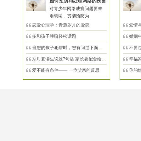
如何预防和处理网络的伤害
对青少年网络成瘾问题要未
雨绸缪，贯彻预防为
恋爱心理学：青葱岁月的爱恋
爱情与
多和孩子聊聊轻松话题
婚姻
当您的孩子犯错时，您有问过下面的8个问
不要
别对复读生说这7句话 家长要配合给＂高
幸福
爱不能有条件—— 一位父亲的反思
你的