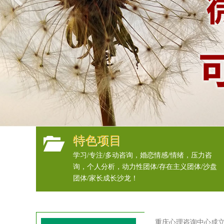
特色项目
学习/专注/多动咨询，婚恋情感/情绪，压力咨
询，个人分析，动力性团体/存在主义团体/沙盘
团体/家长成长沙龙！
重庆心理咨询中心成立1