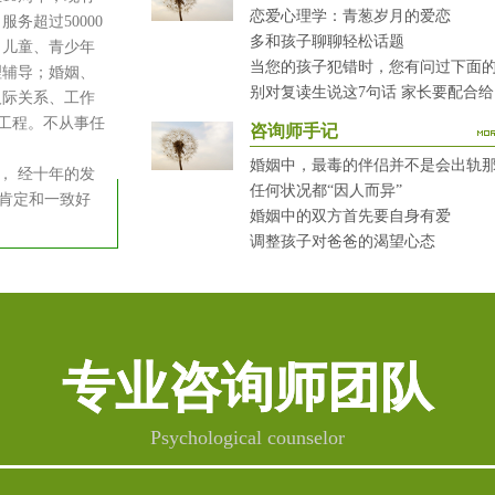
恋爱心理学：青葱岁月的爱恋
务超过50000
多和孩子聊聊轻松话题
：儿童、青少年
理辅导；婚姻、
别
人际关系、工作
健工程。不从事任
咨询师手记
婚姻中，最毒的伴侣并不是会出轨
 经十年的发
任何状况都“因人而异”
肯定和一致好
婚姻中的双方首先要自身有爱
调整孩子对爸爸的渴望心态
专业咨询师团队
Psychological counselor